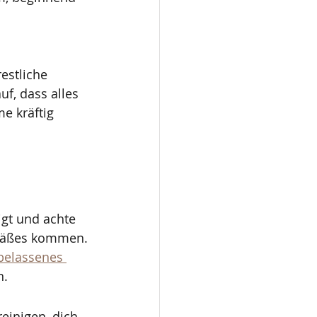
estliche 
f, dass alles 
e kräftig 
gt und achte 
efäßes kommen.
belassenes 
n.
einigen, dich 