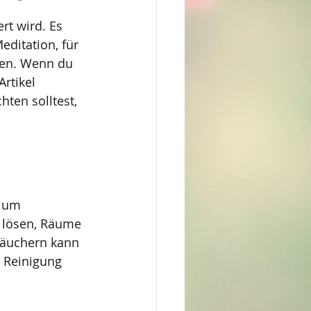
rt wird. Es 
ditation, für 
den. Wenn du 
rtikel 
ten solltest, 
 um 
 lösen, Räume 
Räuchern kann 
d Reinigung 