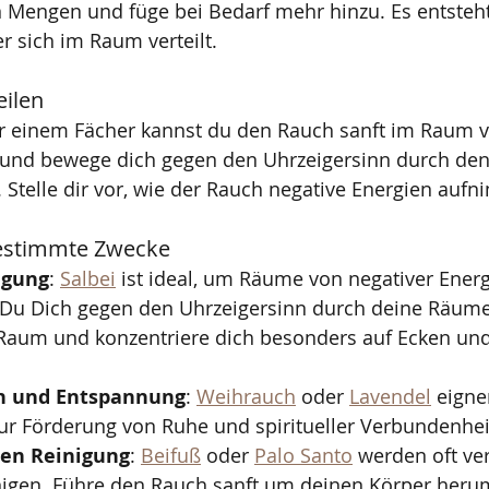
n Mengen und füge bei Bedarf mehr hinzu. Es entsteh
r sich im Raum verteilt.
eilen
r einem Fächer kannst du den Rauch sanft im Raum ve
 und bewege dich gegen den Uhrzeigersinn durch de
telle dir vor, wie der Rauch negative Energien aufn
bestimmte Zwecke
igung
: 
Salbei
 ist ideal, um Räume von negativer Energ
Du Dich gegen den Uhrzeigersinn durch deine Räume
aum und konzentriere dich besonders auf Ecken und
n und Entspannung
: 
Weihrauch
 oder 
Lavendel
 eigne
ur Förderung von Ruhe und spiritueller Verbundenhei
hen Reinigung
: 
Beifuß
 oder 
Palo Santo
 werden oft ve
inigen. Führe den Rauch sanft um deinen Körper heru