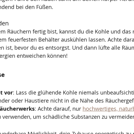
ndend bei den Füßen.
den
Räuchern fertig bist, kannst du die Kohle und das r
m feuerfesten Behälter auskühlen lassen. Achte darau
n ist, bevor du es entsorgst. Und dann lüfte alle Räum
nergien entweichen können!
se
t vor
: Lass die glühende Kohle niemals unbeaufsichti
inder oder Haustiere nicht in die Nähe des Räucherg
Räucherwerks
: Achte darauf, nur 
hochwertiges, natur
u verwenden, um schädliche Substanzen zu vermeide
underbare Möglichkeit, dein Zuhause energetisch zu r