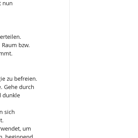
t nun 
rteilen. 
n Raum bzw. 
immt.
ie zu befreien. 
. Gehe durch 
 dunkle 
n sich 
t.
rwendet, um 
m, beginnend 