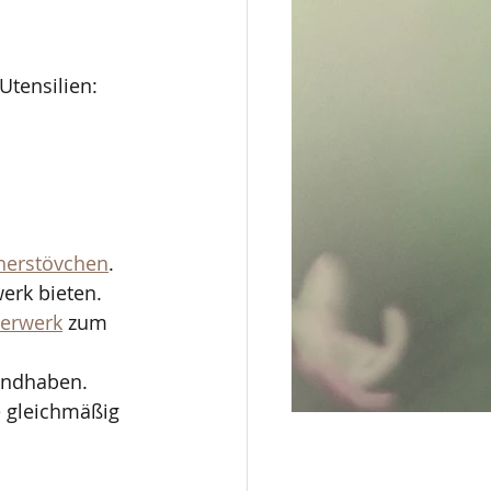
Utensilien:
cherstövchen
. 
werk bieten.
erwerk
 zum 
andhaben.
e gleichmäßig 