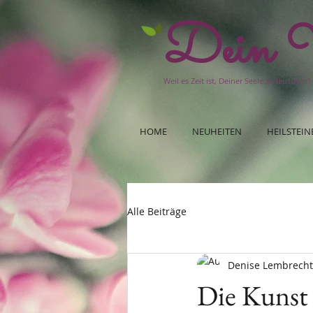
Dein W
Weil es Zeit ist, Deiner Seele zu lauschen!
HOME
NEUHEITEN
HEILSTEIN
Alle Beiträge
Denise Lembrecht
Die Kunst 