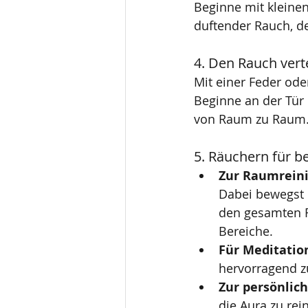
Beginne mit kleine
duftender Rauch, de
4. Den Rauch vert
Mit einer Feder ode
Beginne an der Tür
von Raum zu Raum. S
5. Räuchern für 
Zur Raumrein
Dabei bewegst 
den gesamten R
Bereiche.
Für Meditatio
hervorragend z
Zur persönlic
die Aura zu re