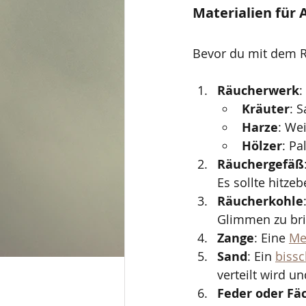
Materialien für 
Bevor du mit dem R
Räucherwerk
:
Kräuter
: 
Harze
: We
Hölzer
: Pa
Räuchergefäß
Es sollte hitze
Räucherkohle
Glimmen zu brin
Zange
: Eine 
Me
Sand
: Ein 
biss
verteilt wird u
Feder oder Fä