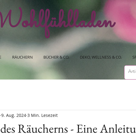
ohlfühlladen
E
RÄUCHERN
BÜCHER & CO.
DEKO, WELLNESS & CO.
S
9. Aug. 2024
3 Min. Lesezeit
des Räucherns - Eine Anleit