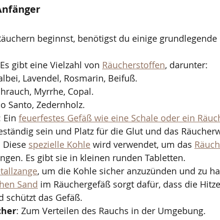
Anfänger
äuchern beginnst, benötigst du einige grundlegende 
 Es gibt eine Vielzahl von 
Räucherstoffen
, darunter:
Salbei, Lavendel, Rosmarin, Beifuß.
ihrauch, Myrrhe, Copal.
lo Santo, Zedernholz.
: Ein 
feuerfestes Gefäß wie eine Schale oder ein Räu
beständig sein und Platz für die Glut und das Räucher
: Diese 
spezielle Kohle
 wird verwendet, um das 
Räuch
gen. Es gibt sie in kleinen runden Tabletten.
tallzange
, um die Kohle sicher anzuzünden und zu h
chen Sand
 im Räuchergefäß sorgt dafür, dass die Hitz
nd schützt das Gefäß.
cher
: Zum Verteilen des Rauchs in der Umgebung.