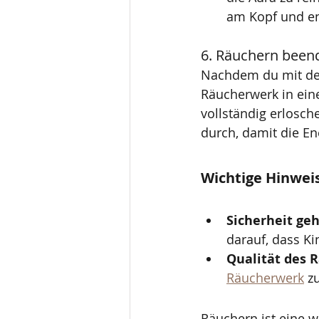
am Kopf und e
6. Räuchern been
Nachdem du mit dem 
Räucherwerk in eine
vollständig erlosche
durch, damit die E
Wichtige Hinwei
Sicherheit geh
darauf, dass K
Qualität des 
Räucherwerk
 z
Räuchern ist eine w