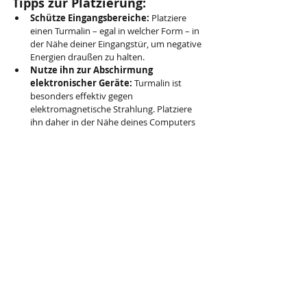
Tipps zur Platzierung:
Schütze Eingangsbereiche:
 Platziere 
einen Turmalin – egal in welcher Form – in 
der Nähe deiner Eingangstür, um negative 
Energien draußen zu halten.
Nutze ihn zur Abschirmung 
elektronischer Geräte:
 Turmalin ist 
besonders effektiv gegen 
elektromagnetische Strahlung. Platziere 
ihn daher in der Nähe deines Computers 
oder Fernsehers.
Schaffe Schutz im Schlafzimmer:
 Lege 
einen Turmalin in die Nähe deines Bettes, 
um einen ruhigen, energetisch 
geschützten Schlafplatz zu schaffen.
Trage Turmalin-Schmuck für 
persönlichen Schutz:
 Ob als Anhänger 
oder Armband – Turmalin-Schmuck 
schützt dich den ganzen Tag vor negativen 
Einflüssen, wo immer du auch bist.
Ob als Kugel, Pyramide, Rohstein, Anhänger 
oder Armband – schwarzer Turmalin ist ein 
kraftvoller Schutzstein, der auf 