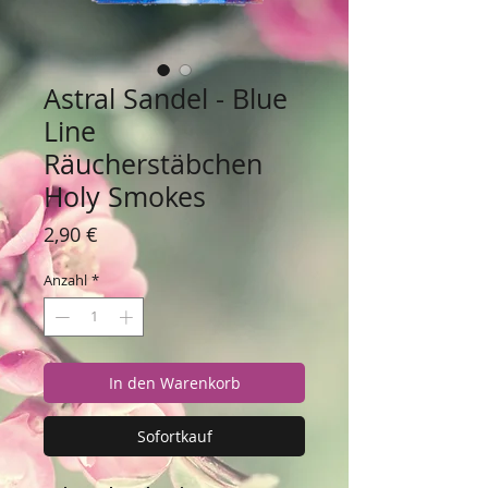
Astral Sandel - Blue
Line
Räucherstäbchen
Holy Smokes
Preis
2,90 €
Anzahl
*
In den Warenkorb
Sofortkauf