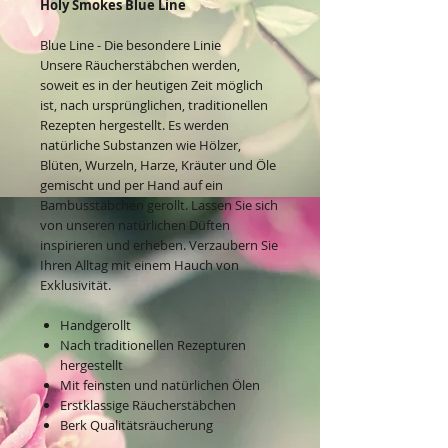
Holy Smokes Blue Line
Blue Line - Die besondere Linie
Unsere Räucherstäbchen werden,
soweit es in der heutigen Zeit möglich
ist, nach ursprünglichen, traditionellen
Rezepten hergestellt. Es werden
natürliche Substanzen wie Hölzer,
Blüten, Wurzeln, Harze, Kräuter und Öle
gemischt und per Hand auf ein
Bambusstäbchen gerollt. Lassen Sie sich
von unseren natürlichen Düften
inspirieren und erheben. Verzaubern Sie
Ihren Alltag mit einem Hauch von
Exklusivität.
Handgerollt
Nach traditionellen Rezepturen
hergestellt
Mit feinsten und natürlichen Ölen
Erstklassige Räucherstäbchen
Berk Qualitätsräucherung