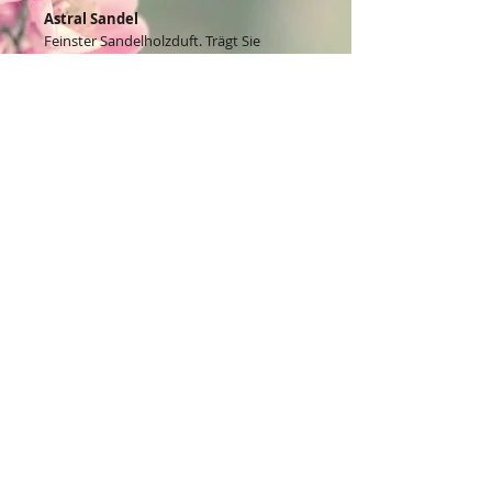
Astral Sandel
Feinster Sandelholzduft. Trägt Sie
überall hin, wohin Sie wollen.
Nettoinhalt pro Packung: ca. 10 g
Kontakt:
Dein Wohlfühlladen Onlineshop®
Inh. Denise Lembrecht
E-Mail:
info@dein-wohlfuehlladen.de
​​​​​​​​​​​​​​​​​​​​Tel.:
0151 - 432 085 13
(WhatsApp)
Schreibe mir bitte vorzugsweise eine E-Mail.
Öffnungszeiten des Ladengeschäfts
in der Feldschmiede 58 in Itzehoe: