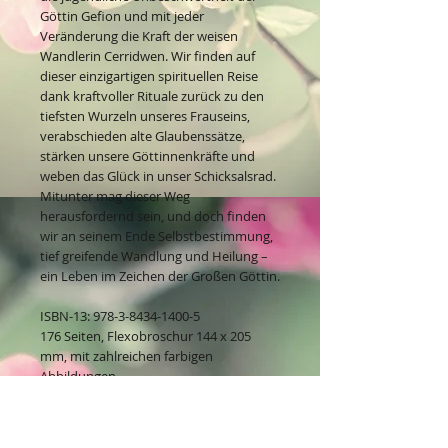
Göttin Gefion und mit jeder
Veränderung die Kraft der weisen
Wandlerin Cerridwen. Wir finden auf
dieser einzigartigen spirituellen Reise
dank kraftvoller Rituale zurück zu den
tiefsten Wurzeln unseres Frauseins,
verabschieden alte Glaubenssätze,
stärken unsere Göttinnenkräfte und
weben das Glück in unser Schicksalsrad.
Mitunter mag dieser Weg
herausfordernd sein, und doch finden
wir an seinem Ende Selbstbestimmung,
tief greifende Wandlung und Heilung –
ein Leben im Zeichen der Großen Göttin.
ISBN-13: 978-3-8434-1400-5
176 Seiten, Flexobroschur 144 x 205
mm, mit zahlreichen farbigen
Abbildungen