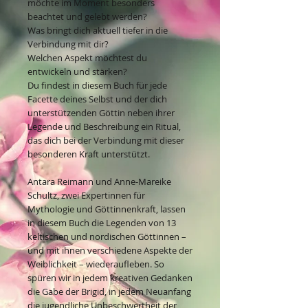
möchte im Moment besonders
beachtet und gelebt werden?
Was bringt dich aktuell tiefer in die
Verbindung mit dir?
Welchen Aspekt möchtest du
entwickeln und stärken?
Du findest in diesem Buch für jede
Facette deines Selbst und der dich
unterstützenden Göttin neben ihrer
Legende und Beschreibung ein Ritual,
das dich bei der Verbindung mit dieser
besonderen Kraft unterstützt.
Antara Reimann und Anne-Mareike
Schultz, zwei Expertinnen für
Mythologie und Göttinnenkraft, lassen
in diesem Buch die Legenden von 13
keltischen und nordischen Göttinnen –
und mit ihnen verschiedene Aspekte der
Weiblichkeit – wiederaufleben. So
spüren wir in jedem kreativen Gedanken
die Gabe der Brigid, in jedem Neuanfang
die jugendliche Unbeschwertheit der