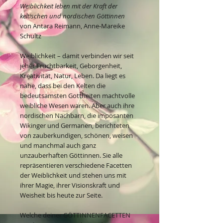
Weiblichkeit leben mit der Kra­ft der
keltischen und nordischen Göttinnen
von Antara Reimann, Anne-Mareike
Schultz
Weiblichkeit – damit verbinden wir seit
jeher Fruchtbarkeit, Geborgenheit,
Kreativität, Natur, Leben. Da liegt es
nahe, dass bei den Kelten die
bedeutsamsten Gottheiten machtvolle
weibliche Wesen waren. Aber auch ihre
nordischen Nachbarn, die imposanten
Wikinger und Germanen, berichteten
von zauberkundigen, schönen, weisen
und manchmal auch ganz
unzauberhaften Göttinnen. Sie alle
repräsentieren verschiedene Facetten
der Weiblichkeit und stehen uns mit
ihrer Magie, ihrer Visionskraft und
Weisheit bis heute zur Seite.
Welche deiner GÖTTINNENFACETTEN