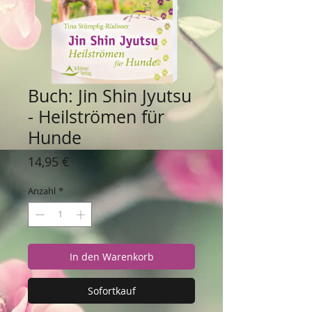
Buch: Jin Shin Jyutsu
- Heilströmen für
Hunde
Preis
14,95 €
Anzahl
*
In den Warenkorb
Sofortkauf