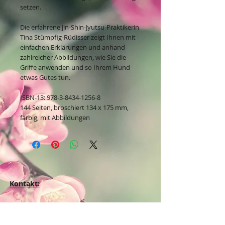
setzen.
Die erfahrene Jin-Shin-Jyutsu-Praktikerin
Tina Stümpfig-Rüdisser zeigt Ihnen mit
einfachen Erklärungen und anhand
zahlreicher Abbildungen, wie Sie die
Griffe anwenden und so Ihrem Hund
etwas Gutes tun.
ISBN-13: 978-3-8434-1256-8
144 Seiten, broschiert 134 x 175 mm,
farbig, mit Abbildungen
Kontakt:
Dein Wohlfühlladen Onlineshop®
Inh. Denise Lembrecht