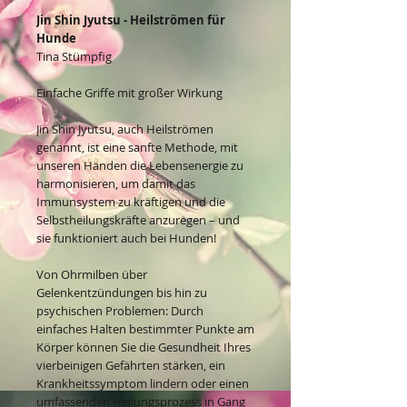
Jin Shin Jyutsu - Heilströmen für
Hunde
Tina Stümpfig
Einfache Griffe mit großer Wirkung
Jin Shin Jyutsu, auch Heilströmen
genannt, ist eine sanfte Methode, mit
unseren Händen die Lebensenergie zu
harmonisieren, um damit das
Immunsystem zu kräftigen und die
Selbstheilungskräfte anzuregen – und
sie funktioniert auch bei Hunden!
Von Ohrmilben über
Gelenkentzündungen bis hin zu
psychischen Problemen: Durch
einfaches Halten bestimmter Punkte am
Körper können Sie die Gesundheit Ihres
vierbeinigen Gefährten stärken, ein
Krankheitssymptom lindern oder einen
umfassenden Heilungsprozess in Gang