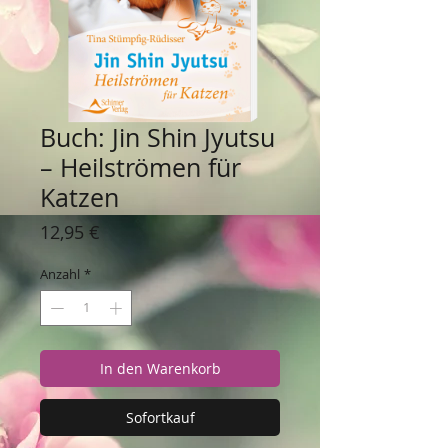
Buch: Jin Shin Jyutsu
– Heilströmen für
Katzen
Preis
12,95 €
Anzahl
*
In den Warenkorb
Sofortkauf