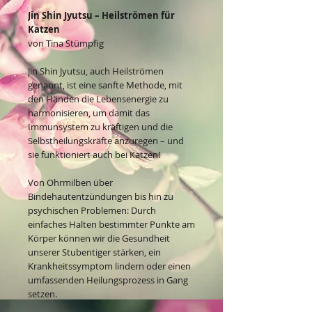
Jin Shin Jyutsu – Heilströmen für
Katzen
von Tina Stümpfig
Jin Shin Jyutsu, auch Heilströmen
genannt, ist eine sanfte Methode, mit
den Händen die Lebensenergie zu
harmonisieren, um damit das
Immunsystem zu kräftigen und die
Selbstheilungskräfte anzuregen – und
sie funktioniert auch bei Katzen!
Von Ohrmilben über
Bindehautentzündungen bis hin zu
psychischen Problemen: Durch
einfaches Halten bestimmter Punkte am
Körper können wir die Gesundheit
unserer Stubentiger stärken, ein
Krankheitssymptom lindern oder einen
umfassenden Heilungsprozess in Gang
setzen.