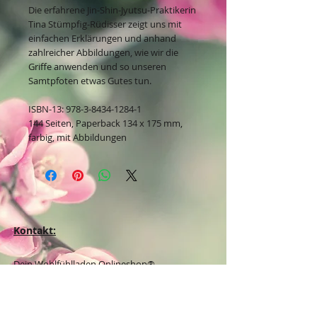
Die erfahrene Jin-Shin-Jyutsu-Praktikerin
Tina Stümpfig-Rüdisser zeigt uns mit
einfachen Erklärungen und anhand
zahlreicher Abbildungen, wie wir die
Griffe anwenden und so unseren
Samtpfoten etwas Gutes tun.
ISBN-13: 978-3-8434-1284-1
144 Seiten, Paperback 134 x 175 mm,
farbig, mit Abbildungen
Kontakt:
Dein Wohlfühlladen Onlineshop®
Inh. Denise Lembrecht
E-Mail:
info@dein-wohlfuehlladen.de
​​​​​​​​​​​​​​​​​​​​Tel.:
0151 - 432 085 13
(WhatsApp)