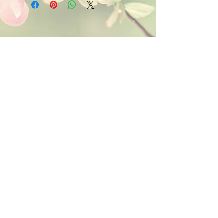
Kontakt:
Dein Wohlfühlladen Onlineshop®
Inh. Denise Lembrecht
E-Mail:
info@dein-wohlfuehlladen.de
​​​​​​​​​​​​​​​​​​​​Tel.:
0151 - 432 085 13
(WhatsApp)
Schreibe mir bitte vorzugsweise eine E-Mail.
Öffnungszeiten des Ladengeschäfts
in der Feldschmiede 58 in Itzehoe:
Do. & Fr. 10:00 - 17:00 Uhr
Versandkostenfrei innerhalb
Deutschland ab 49,00€