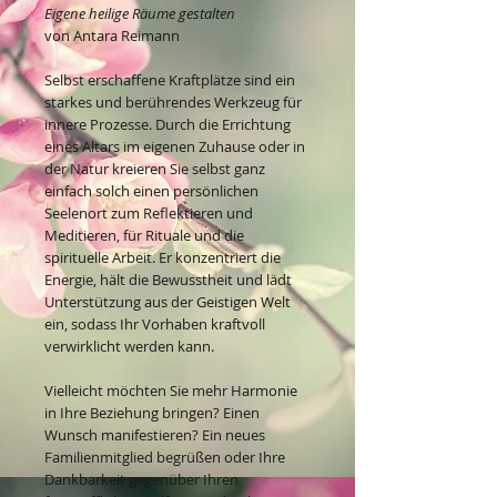
Eigene heilige Räume gestalten
von Antara Reimann
Selbst erschaffene Kraftplätze sind ein
starkes und berührendes Werkzeug für
innere Prozesse. Durch die Errichtung
eines Altars im eigenen Zuhause oder in
der Natur kreieren Sie selbst ganz
einfach solch einen persönlichen
Seelenort zum Reflektieren und
Meditieren, für Rituale und die
spirituelle Arbeit. Er konzentriert die
Energie, hält die Bewusstheit und lädt
Unterstützung aus der Geistigen Welt
ein, sodass Ihr Vorhaben kraftvoll
verwirklicht werden kann.
Vielleicht möchten Sie mehr Harmonie
in Ihre Beziehung bringen? Einen
Wunsch manifestieren? Ein neues
Familienmitglied begrüßen oder Ihre
Dankbarkeit gegenüber Ihren