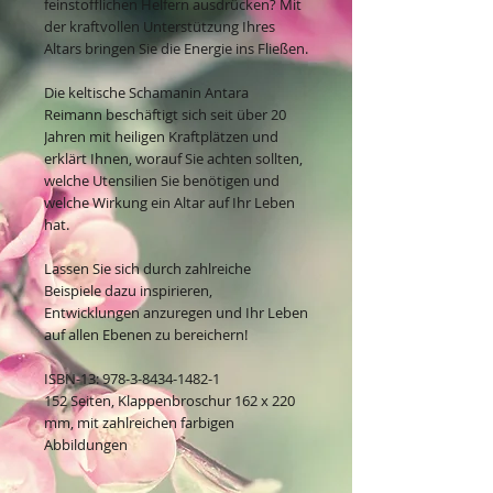
feinstofflichen Helfern ausdrücken? Mit
der kraftvollen Unterstützung Ihres
Altars bringen Sie die Energie ins Fließen.
Die keltische Schamanin Antara
Reimann beschäftigt sich seit über 20
Jahren mit heiligen Kraftplätzen und
erklärt Ihnen, worauf Sie achten sollten,
welche Utensilien Sie benötigen und
welche Wirkung ein Altar auf Ihr Leben
hat.
Lassen Sie sich durch zahlreiche
Beispiele dazu inspirieren,
Entwicklungen anzuregen und Ihr Leben
auf allen Ebenen zu bereichern!
ISBN-13: 978-3-8434-1482-1
152 Seiten, Klappenbroschur 162 x 220
mm, mit zahlreichen farbigen
Abbildungen