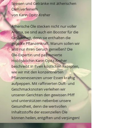
Speisen und Getränke mit ätherischen
Ölen verfeinern
von Karin Opitz-Kreher
Ätherische Öle stecken nicht nur voller
Aroma, sie sind auch ein Booster für die
Gesundheit, denn sie enthalten die
geballte Pflanzenkraft. Warum sollen wir
also nur ihren Geruch genießen? Die
Öle-Expertin und passionierte
Hobbyköchin Karin Opitz-Kreher
beschreibt in ihren köstlichen Rezepten,
wie wir mit den konzentrierten
Pflanzenessenzen unser Essen kräftig
aufpeppen. Mit raffinierten Duft- und
Geschmacksnoten verleihen wir
unseren Gerichten den gewissen Pfiff
und unterstützen nebenbei unsere
Gesundheit, denn die wertvollen
Inhaltsstoffe der essenziellen Öle
können heilen, entgiften und verjüngen!