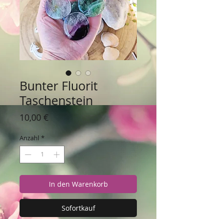
Bunter Fluorit
Taschenstein
Preis
10,00 €
Anzahl
*
In den Warenkorb
Sofortkauf