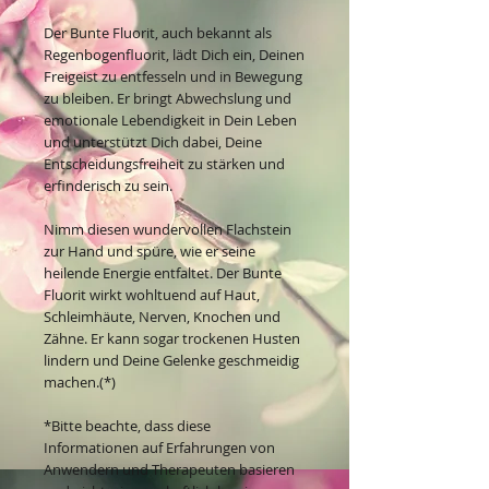
Der Bunte Fluorit, auch bekannt als
Regenbogenfluorit, lädt Dich ein, Deinen
Freigeist zu entfesseln und in Bewegung
zu bleiben. Er bringt Abwechslung und
emotionale Lebendigkeit in Dein Leben
und unterstützt Dich dabei, Deine
Entscheidungsfreiheit zu stärken und
erfinderisch zu sein.
Nimm diesen wundervollen Flachstein
zur Hand und spüre, wie er seine
heilende Energie entfaltet. Der Bunte
Fluorit wirkt wohltuend auf Haut,
Schleimhäute, Nerven, Knochen und
Zähne. Er kann sogar trockenen Husten
lindern und Deine Gelenke geschmeidig
machen.(*)
*Bitte beachte, dass diese
Informationen auf Erfahrungen von
Anwendern und Therapeuten basieren