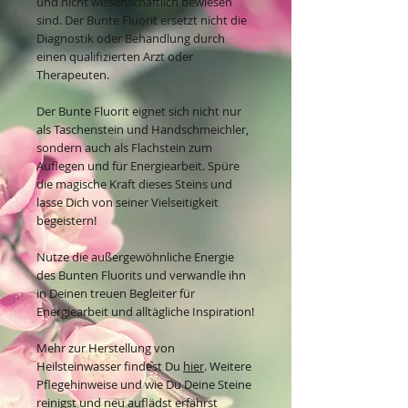
und nicht wissenschaftlich bewiesen
sind. Der Bunte Fluorit ersetzt nicht die
Diagnostik oder Behandlung durch
einen qualifizierten Arzt oder
Therapeuten.
Der Bunte Fluorit eignet sich nicht nur
als Taschenstein und Handschmeichler,
sondern auch als Flachstein zum
Auflegen und für Energiearbeit. Spüre
die magische Kraft dieses Steins und
lasse Dich von seiner Vielseitigkeit
begeistern!
Nutze die außergewöhnliche Energie
des Bunten Fluorits und verwandle ihn
in Deinen treuen Begleiter für
Energiearbeit und alltägliche Inspiration!
Mehr zur Herstellung von
Heilsteinwasser findest Du
hier
. Weitere
Pflegehinweise und wie Du Deine Steine
reinigst und neu auflädst erfährst