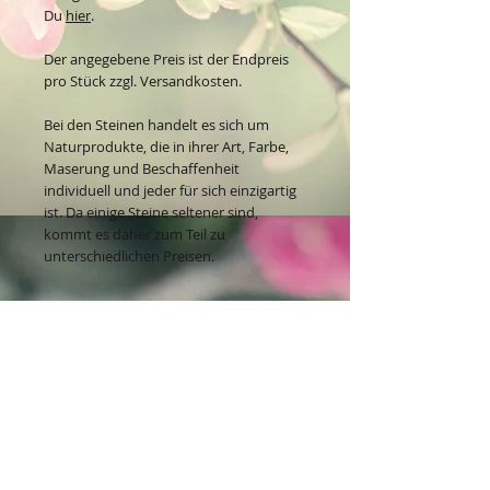
Du
hier
.
Der angegebene Preis ist der Endpreis
pro Stück zzgl. Versandkosten.
Bei den Steinen handelt es sich um
Naturprodukte, die in ihrer Art, Farbe,
Maserung und Beschaffenheit
individuell und jeder für sich einzigartig
ist. Da einige Steine seltener sind,
kommt es daher zum Teil zu
unterschiedlichen Preisen.
Kontakt:
Dein Wohlfühlladen Onlineshop®
Inh. Denise Lembrecht