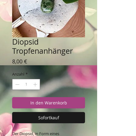
Diopsid
Tropfenanhänger
Preis
8,00 €
Anzahl
*
In den Warenkorb
Sofortkauf
Der Diopsid, in Form eines