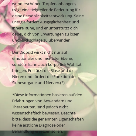
wunderschönen Tropfenanhängers,
trägt eine tiefgreifende Bedeutung für
deine Persönlichkeitsentwicklung. Seine
Energie fördert Ausgeglichenheit und
innere Ruhe, und er unterstützt dich
dabei, dich von Erwartungen zu lösen
und Rückschläge zu überwinden.
Der Diopsid wirkt nicht nur auf
emotionaler und mentaler Ebene,
sondern kann auch körperlich Wohltat
bringen. Er stärkt die Blase und die
Nieren und fördert die Funktion der
Sinnesorgane und Nerven.(*)
*Diese Informationen basieren auf den
Erfahrungen von Anwendern und
Therapeuten, sind jedoch nicht
wissenschaftlich bewiesen. Beachte
bitte, dass die genannten Eigenschaften
keine ärztliche Diagnose oder
Behandlung ersetzen sollen.