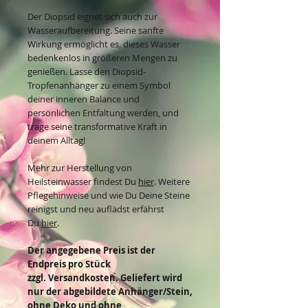
Der Diopsid eignet sich auch zur
Wasseraufbereitung. Seine sanfte
Wirkung ermöglicht es, dieses Wasser
bedenkenlos in größeren Mengen zu
genießen. Lasse den Diopsid-
Tropfenanhänger zu einem Symbol
deiner inneren Balance und
persönlichen Entfaltung werden, und
trage seine transformative Kraft in
deinem Alltag!
Mehr zur Herstellung von
Heilsteinwasser findest Du
hier
. Weitere
Pflegehinweise und wie Du Deine Steine
reinigst und neu auflädst erfährst
Du
hier
.
Der angegebene Preis ist der
Endpreis pro Stück
zzgl. Versandkosten. Geliefert wird
nur der abgebildete Anhänger/Stein,
ohne Deko und ohne