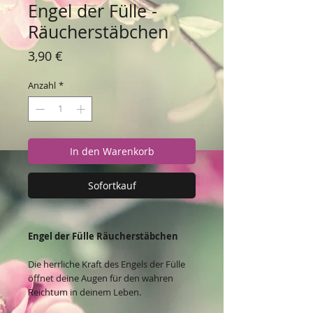
Engel der Fülle -
Räucherstäbchen
Preis
3,90 €
Anzahl
*
In den Warenkorb
Sofortkauf
Engel der Fülle Räucherstäbchen
Die herrliche Kraft des Engels der Fülle
öffnet deine Augen für den wahren
Reichtum in deinem Leben.