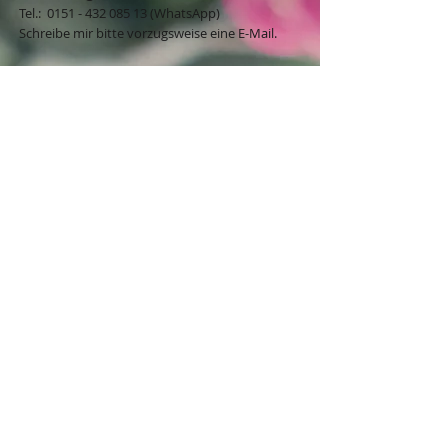
​​​​​​​​​​​​​​​​​​​​Tel.:
0151 - 432 085 13
(WhatsApp)
Schreibe mir bitte vorzugsweise eine E-Mail.
Öffnungszeiten des Ladengeschäfts
in der Feldschmiede 58 in Itzehoe:
Do. & Fr. 10:00 - 17:00 Uhr
Versandkostenfrei innerhalb
Deutschland ab 49,00€
BESTELLUNG / VERTRAG WIDERRUFEN
Mögliche Zahlungsarten:
Klarna-Rechnung, Klarna-
Ratenzahlung, Paypal, Giropay, Klarna-