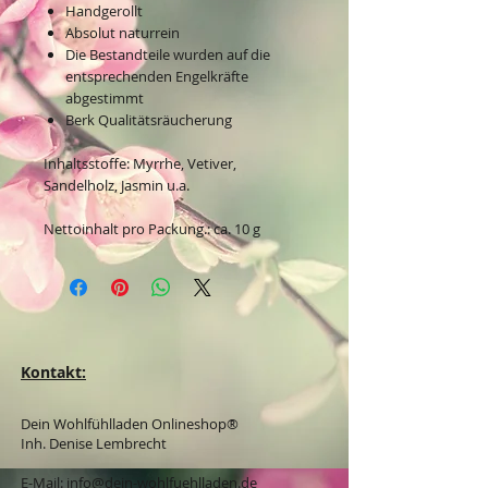
Handgerollt
Absolut naturrein
Die Bestandteile wurden auf die
entsprechenden Engelkräfte
abgestimmt
Berk Qualitätsräucherung
Inhaltsstoffe: Myrrhe, Vetiver,
Sandelholz, Jasmin u.a.
Nettoinhalt pro Packung.: ca. 10 g
Kontakt:
Dein Wohlfühlladen Onlineshop®
Inh. Denise Lembrecht
E-Mail:
info@dein-wohlfuehlladen.de