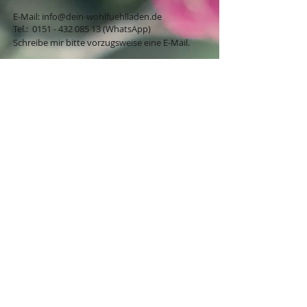
E-Mail:
info@dein-wohlfuehlladen.de
​​​​​​​​​​​​​​​​​​​​Tel.:
0151 - 432 085 13
(WhatsApp)
Schreibe mir bitte vorzugsweise eine E-Mail.
Öffnungszeiten des Ladengeschäfts
in der Feldschmiede 58 in Itzehoe:
Do. & Fr. 10:00 - 17:00 Uhr
Versandkostenfrei innerhalb
Deutschland ab 49,00€
BESTELLUNG / VERTRAG WIDERRUFEN