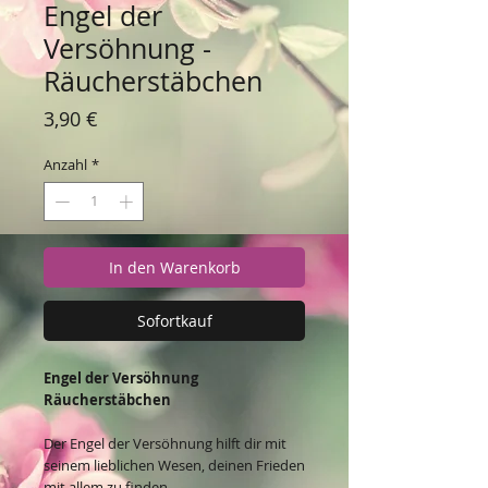
Engel der
Versöhnung -
Räucherstäbchen
Preis
3,90 €
Anzahl
*
In den Warenkorb
Sofortkauf
Engel der Versöhnung
Räucherstäbchen
Der Engel der Versöhnung hilft dir mit
seinem lieblichen Wesen, deinen Frieden
mit allem zu finden.