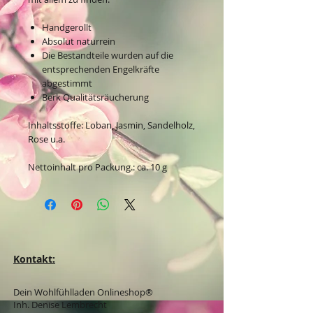
Handgerollt
Absolut naturrein
Die Bestandteile wurden auf die
entsprechenden Engelkräfte
abgestimmt
Berk Qualitätsräucherung
Inhaltsstoffe: Loban, Jasmin, Sandelholz,
Rose u.a.
Nettoinhalt pro Packung.: ca. 10 g
Kontakt:
Dein Wohlfühlladen Onlineshop®
Inh. Denise Lembrecht