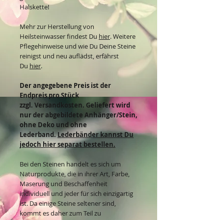
Halskette!
Mehr zur Herstellung von
Heilsteinwasser findest Du
hier
. Weitere
Pflegehinweise und wie Du Deine Steine
reinigst und neu auflädst, erfährst
Du
hier
.
Der angegebene Preis ist der
Endpreis pro Stück
zzgl. Versandkosten. Geliefert wird
nur der abgebildete Anhänger/Stein,
ohne Deko und ohne
Lederband.
Lederbänder kannst Du
jedoch hier separat bestellen.
Bei den Steinen handelt es sich um
Naturprodukte, die in ihrer Art, Farbe,
Maserung und Beschaffenheit
individuell und jeder für sich einzigartig
ist. Da einige Steine seltener sind,
kommt es daher zum Teil zu