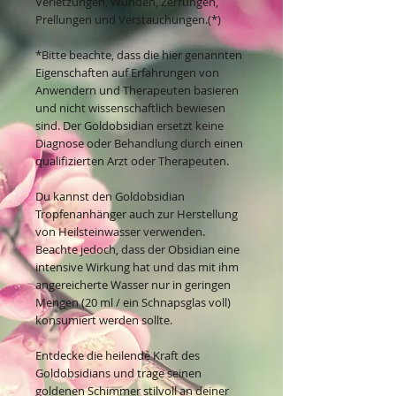
Verletzungen, Wunden, Zerrungen,
Prellungen und Verstauchungen.(*)
*Bitte beachte, dass die hier genannten
Eigenschaften auf Erfahrungen von
Anwendern und Therapeuten basieren
und nicht wissenschaftlich bewiesen
sind. Der Goldobsidian ersetzt keine
Diagnose oder Behandlung durch einen
qualifizierten Arzt oder Therapeuten.
Du kannst den Goldobsidian
Tropfenanhänger auch zur Herstellung
von Heilsteinwasser verwenden.
Beachte jedoch, dass der Obsidian eine
intensive Wirkung hat und das mit ihm
angereicherte Wasser nur in geringen
Mengen (20 ml / ein Schnapsglas voll)
konsumiert werden sollte.
Entdecke die heilende Kraft des
Goldobsidians und trage seinen
goldenen Schimmer stilvoll an deiner