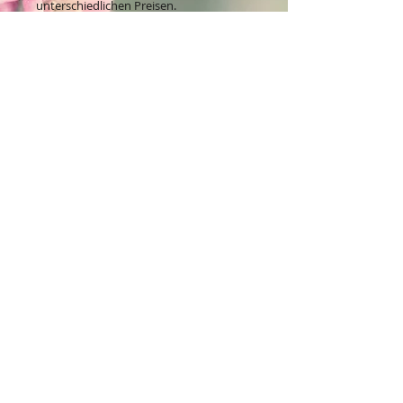
unterschiedlichen Preisen.
Kontakt:
Dein Wohlfühlladen Onlineshop®
Inh. Denise Lembrecht
E-Mail:
info@dein-wohlfuehlladen.de
​​​​​​​​​​​​​​​​​​​​Tel.:
0151 - 432 085 13
(WhatsApp)
Schreibe mir bitte vorzugsweise eine E-Mail.
Öffnungszeiten des Ladengeschäfts
in der Feldschmiede 58 in Itzehoe:
Do. & Fr. 10:00 - 17:00 Uhr