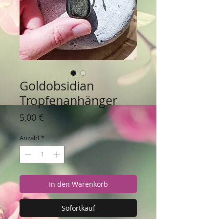
Goldobsidian
Tropfenanhänger
Preis
5,00 €
Anzahl
*
In den Warenkorb
Sofortkauf