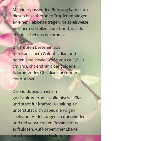
Mit einer passenden Bohrung kannst du
diesen bezaubernden Tropfenanhänger
an einer Halskette tragen, beispielsweise
an einem stilvollen Lederband, das du
ebenfalls bei uns bekommst.
Die Tropfen bestehen aus
mexikanischem Goldobsidian und
haben eine ideale Größe von ca. 2,5 - 3
cm. Im Licht erstrahlt der goldene
Schimmer des Obsidians besonders
eindrucksvoll.
Der Goldobsidian ist ein
goldschimmerndes vulkanisches Glas
und steht für kraftvolle Heilung. Er
unterstützt dich dabei, die Folgen
seelischer Verletzungen zu überwinden
und tief verwurzelten Pessimismus
aufzulösen. Auf körperlicher Ebene
beschleunigt er die Heilung von