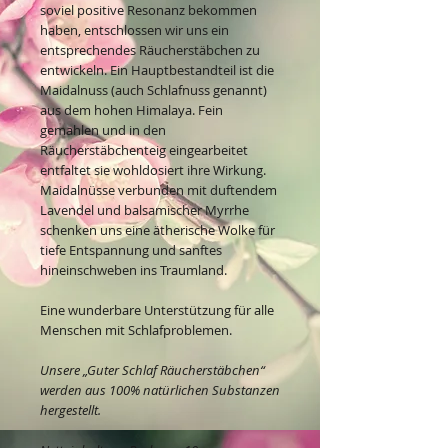
soviel positive Resonanz bekommen
haben, entschlossen wir uns ein
entsprechendes Räucherstäbchen zu
entwickeln. Ein Hauptbestandteil ist die
Maidalnuss (auch Schlafnuss genannt)
aus dem hohen Himalaya. Fein
gemahlen und in den
Räucherstäbchenteig eingearbeitet
entfaltet sie wohldosiert ihre Wirkung.
Maidalnüsse verbunden mit duftendem
Lavendel und balsamischer Myrrhe
schenken uns eine ätherische Wolke für
tiefe Entspannung und sanftes
hineinschweben ins Traumland.
Eine wunderbare Unterstützung für alle
Menschen mit Schlafproblemen.
Unsere „Guter Schlaf Räucherstäbchen“
werden aus 100% natürlichen Substanzen
hergestellt.