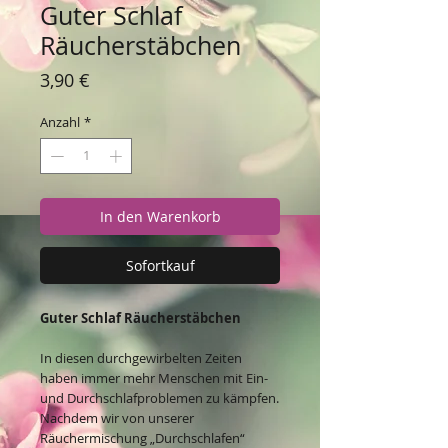
Guter Schlaf
Räucherstäbchen
Preis
3,90 €
Anzahl
*
In den Warenkorb
Sofortkauf
Guter Schlaf Räucherstäbchen
In diesen durchgewirbelten Zeiten
haben immer mehr Menschen mit Ein-
und Durchschlafproblemen zu kämpfen.
Nachdem wir von unserer
Räuchermischung „Durchschlafen“