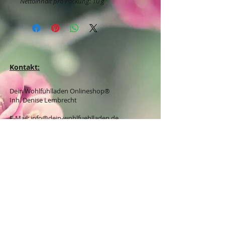
Nettoinhalt pro Packung: 10 g
Kontakt:
Dein Wohlfühlladen Onlineshop®
Inh. Denise Lembrecht
E-Mail:
info@dein-wohlfuehlladen.de
​​​​​​​​​​​​​​​​​​​​Tel.:
0151 - 432 085 13
(WhatsApp)
Schreibe mir bitte vorzugsweise eine E-Mail.
Öffnungszeiten des Ladengeschäfts
in der Feldschmiede 58 in Itzehoe:
Do. & Fr. 10:00 - 17:00 Uhr
Versandkostenfrei innerhalb