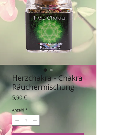
Herzchakra - Chakra
Räuchermischung
Preis
5,90 €
Anzahl
*