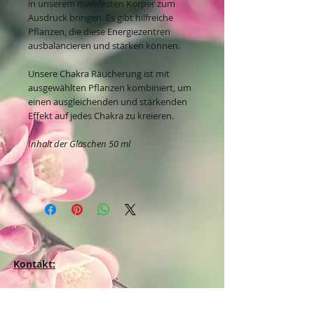
in unserem manifesten Körper zum
Ausdruck bringen. Es gibt hilfreiche
Pflanzen, die diese Energiezentren
ausbalancieren und stärken können.
Unsere Chakra Räucherung ist mit
ausgewählten Pflanzen kombiniert, um
einen ausgleichenden und stärkenden
Effekt auf jedes Chakra zu kreieren.
Inhalt der Gläschen 50 ml
Kontakt:
Dein Wohlfühlladen Onlineshop®
Inh. Denise Lembrecht