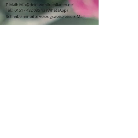
E-Mail:
info@dein-wohlfuehlladen.de
​​​​​​​​​​​​​​​​​​​​Tel.:
0151 - 432 085 13
(WhatsApp)
Schreibe mir bitte vorzugsweise eine E-Mail.
Öffnungszeiten des Ladengeschäfts
in der Feldschmiede 58 in Itzehoe:
Do. & Fr. 10:00 - 17:00 Uhr
Versandkostenfrei innerhalb
Deutschland ab 49,00€
BESTELLUNG / VERTRAG WIDERRUFEN
Mögliche Zahlungsarten:
Klarna-Rechnung, Klarna-