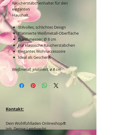
Räucherstäbchenhalter für den
eleganten
Haushalt.
Stilvolles, schlichtes Design
Platinierte Weißmetall-Oberfläche
Durchmesser: Ø 8 cm
Für klassische Räucherstäbchen
Elegantes Wohnaccessoire
Ideal als Geschenk
Weißmetall, platiniert. ø 8 cm
Kontakt:
Dein Wohlfühlladen Onlineshop®
Inh. Denise Lembrecht