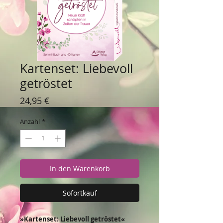
Kartenset: Liebevoll
getröstet
Preis
24,95 €
Anzahl
*
In den Warenkorb
Sofortkauf
»Kartenset: Liebevoll getröstet«