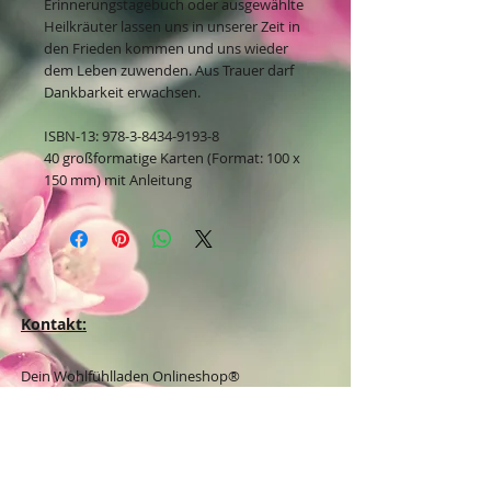
Erinnerungstagebuch oder ausgewählte
Heilkräuter lassen uns in unserer Zeit in
den Frieden kommen und uns wieder
dem Leben zuwenden. Aus Trauer darf
Dankbarkeit erwachsen.
ISBN-13: 978-3-8434-9193-8
40 großformatige Karten (Format: 100 x
150 mm) mit Anleitung
Kontakt:
Dein Wohlfühlladen Onlineshop®
Inh. Denise Lembrecht
E-Mail:
info@dein-wohlfuehlladen.de
​​​​​​​​​​​​​​​​​​​​Tel.:
0151 - 432 085 13
(WhatsApp)
Schreibe mir bitte vorzugsweise eine E-Mail.