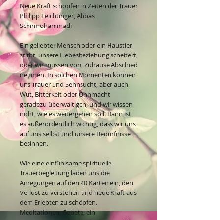
Neue Kraft schöpfen in Zeiten der Trauer
Philipp Feichtinger, Abbas
Schirmohammadi
Ein geliebter Mensch oder ein Haustier
stirbt, unsere Liebesbeziehung scheitert,
oder wir müssen vom Zuhause Abschied
nehmen. In solchen Momenten können
uns Trauer und Sehnsucht, aber auch
Wut, Bitterkeit oder Ohnmacht
geradezu überwältigen, und wir wissen
nicht, wie es weitergehen soll. Dann ist
es außerordentlich wichtig, dass wir uns
auf uns selbst und unsere Bedürfnisse
besinnen.
Wie eine einfühlsame spirituelle
Trauerbegleitung laden uns die
Anregungen auf den 40 Karten ein, den
Verlust zu verstehen und neue Kraft aus
dem Erlebten zu schöpfen.
Meditationen, Gebete, ein