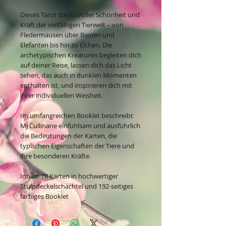
Dieses Tarot steckt voller Schönheit und
Kraft der vielfältigen Tierwelt – von
Fledermäusen über Bienen und
Elefanten bis hin zu Elchen. Die
archetypischen Kreaturen begleiten dich
auf deiner Reise, lassen dich das Licht
sehen, das auch in dunklen Momenten
enthalten ist, und inspirieren dich mit
ihrer individuellen Weisheit.
Im umfangreichen Booklet beschreibt
MJ Cullinane einfühlsam und ausführlich
die Bedeutungen der Karten, die
typischen Eigenschaften der Tiere und
ihre besonderen Kräfte.
Inhalt: 78 Karten in hochwertiger
Stülpdeckelschachtel und 192-seitiges
farbiges Booklet