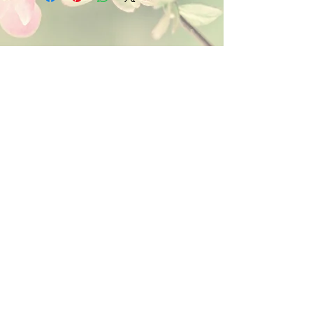
Kontakt:
Dein Wohlfühlladen Onlineshop®
Inh. Denise Lembrecht
E-Mail:
info@dein-wohlfuehlladen.de
​​​​​​​​​​​​​​​​​​​​Tel.:
0151 - 432 085 13
(WhatsApp)
Schreibe mir bitte vorzugsweise eine E-Mail.
Öffnungszeiten des Ladengeschäfts
in der Feldschmiede 58 in Itzehoe:
Do. & Fr. 10:00 - 17:00 Uhr
Versandkostenfrei innerhalb
Deutschland ab 49,00€