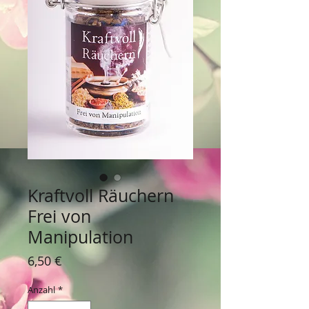
Kraftvoll Räuchern
Frei von
Manipulation
Preis
6,50 €
Anzahl
*