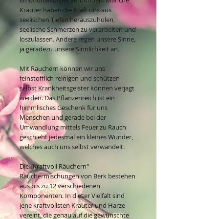
Kräuter haben die Kraft uns aus
seelischen Tiefen herauszuholen,
seelische Schmerzen zu verarbeiten und
loszulassen. Andere regen unsere Sinne,
ja geradezu unsere Sinnlichkeit an.
Mit Räuchern können wir uns
feinstofflich reinigen und schützen -
selbst Krankheitsgeister können verjagt
werden. Das Pflanzenreich ist ein
himmlisches Geschenk für uns
Menschen und gerade bei der
Umwandlung mittels Feuer zu Rauch
geschieht jedesmal ein kleines Wunder,
welches auch uns selbst verwandelt.
Die "Kraftvoll Räuchern"
Räuchermischungen von Berk bestehen
aus bis zu 12 verschiedenen
Komponenten. In dieser Vielfalt sind
jene kraftvollsten Kräuter und Harze
vereint, die genau auf die gewünschte