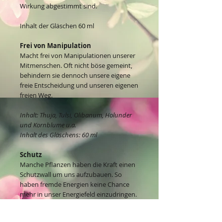
Wirkung abgestimmt sind.
Inhalt der Gläschen 60 ml
Frei von Manipulation
Macht frei von Manipulationen unserer
Mitmenschen. Oft nicht böse gemeint,
behindern sie dennoch unsere eigene
freie Entscheidung und unseren eigenen
freien Weg.
Inhalt: Thuja, Tulsi, Olibanum, Holunder
und Kornblume u.a.
Inhalt des Gläschens: 60 ml
Schutz
Manche Pflanzen haben die Kraft einen
Schutzwall um uns aufzubauen. So
haben fremde Energien keine Chance
mehr in unser Energiefeld einzudringen.