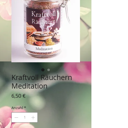
Kraftvoll Räuchern
Meditation
Preis
6,50 €
Anzahl
*