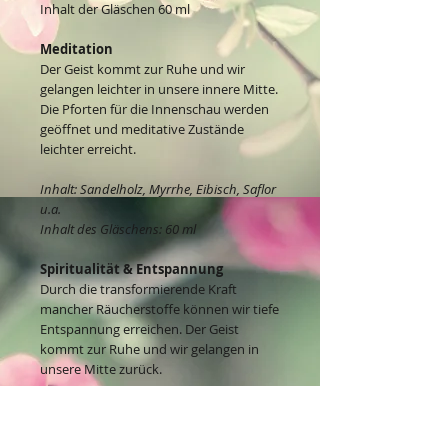
Inhalt der Gläschen 60 ml
Meditation
Der Geist kommt zur Ruhe und wir
gelangen leichter in unsere innere Mitte.
Die Pforten für die Innenschau werden
geöffnet und meditative Zustände
leichter erreicht.
Inhalt: Sandelholz, Myrrhe, Eibisch, Saflor
u.a.
Inhalt des Gläschens: 60 ml
Spiritualität & Entspannung
Durch die transformierende Kraft
mancher Räucherstoffe können wir tiefe
Entspannung erreichen. Der Geist
kommt zur Ruhe und wir gelangen in
unsere Mitte zurück.