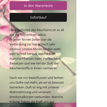
In den Warenkorb
Sofortkauf
Die Geschichte des Räucherns ist so alt
wie die Menschheit selbst.
In jenen fernen Zeiten war die
Verbindung zur Natur noch sehr
intensiv. Unsere Ahnen fanden wohl
sehr schnell heraus, welche Kraft
manche Pflanzen beim Verräuchern
freisetzen und wie tief der Duft der
Räucherstoffe in ihnen nachwirkt.
Nach wie vor beeinflussen und lenken
uns Düfte viel mehr, als wir es bewusst
bemerken. Duft ist eng mit unserer
Wahrnehmung und unserem
Emotionalkörper verbunden. Manche
Kräuter haben die Kraft uns aus
seelischen Tiefen herauszuholen,