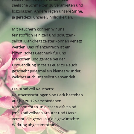
seelische Schmerzen zu verarbeiten und
loszulassen. Andere regen unsere Sinne,
ja geradezu unsere Sinnlichkeit an.
Mit Räuchern können wir uns
feinstofflich reinigen und schützen -
selbst Krankheitsgeister können verjagt
werden. Das Pflanzenreich ist ein
himmlisches Geschenk für uns
Menschen und gerade bei der
Umwandlung mittels Feuer zu Rauch
geschieht jedesmal ein kleines Wunder,
welches auch uns selbst verwandelt.
Die "Kraftvoll Räuchern"
Räuchermischungen von Berk bestehen
aus bis zu 12 verschiedenen
Komponenten. In dieser Vielfalt sind
jene kraftvollsten Kräuter und Harze
vereint, die genau auf die gewünschte
Wirkung abgestimmt sind.