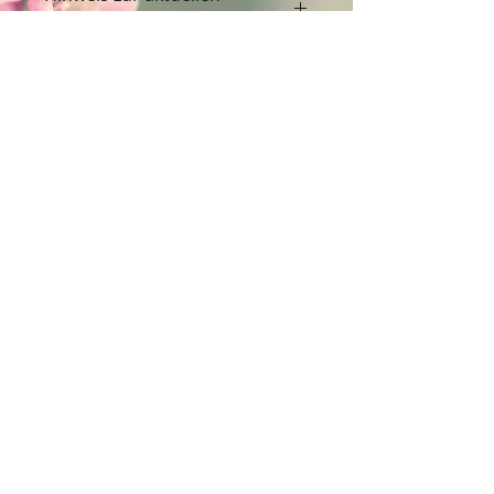
Lieferzeit
Der Artikel ist nachbestellt und auf dem
Weg zu uns. Die aktuelle Lieferzeit
beträgt daher ca. 1 Woche. Ganz
herzlichen Dank für Deine Geduld!
Kontakt:
Dein Wohlfühlladen Onlineshop®
Inh. Denise Lembrecht
E-Mail:
info@dein-wohlfuehlladen.de
​​​​​​​​​​​​​​​​​​​​Tel.:
0151 - 432 085 13
(WhatsApp)
Schreibe mir bitte vorzugsweise eine E-Mail.
Öffnungszeiten des Ladengeschäfts
in der Feldschmiede 58 in Itzehoe:
Do. & Fr. 10:00 - 17:00 Uhr