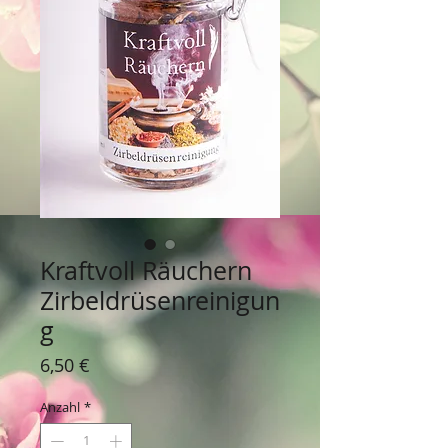
Kraftvoll Räuchern
Zirbeldrüsenreinigun
g
Preis
6,50 €
Anzahl
*