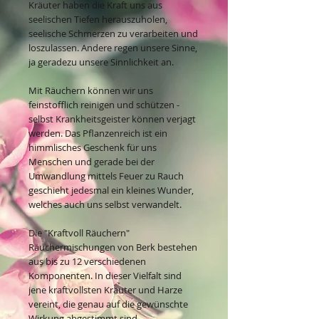
Kräuter haben die Kraft uns aus
seelischen Tiefen herauszuholen,
seelische Schmerzen zu verarbeiten und
loszulassen. Andere regen unsere Sinne,
ja geradezu unsere Sinnlichkeit an.
Mit Räuchern können wir uns
feinstofflich reinigen und schützen -
selbst Krankheitsgeister können verjagt
werden. Das Pflanzenreich ist ein
himmlisches Geschenk für uns
Menschen und gerade bei der
Umwandlung mittels Feuer zu Rauch
geschieht jedesmal ein kleines Wunder,
welches auch uns selbst verwandelt.
Die "Kraftvoll Räuchern"
Räuchermischungen von Berk bestehen
aus bis zu 12 verschiedenen
Komponenten. In dieser Vielfalt sind
jene kraftvollsten Kräuter und Harze
vereint, die genau auf die gewünschte
Wirkung abgestimmt sind.