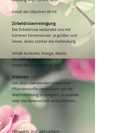
Inhalt der Gläschen 60 ml
Zirbeldrüsenreinigung
Die Zirbeldrüse verbindet uns mit
höheren Dimensionen. Je größer und
reiner, desto stärker die Verbindung.
Inhalt: Kurkuma, Orange, Mastix,
Sandelholz, Kornblume u.a.
Inhalt des Gläschens: 60 ml
Visionen
Seit alters her wurden bestimmte
Pflanzenstoffe verräuchert um die
Wahrnehmung zu steigern, zu orakeln
oder das Bewusstsein auszudehnen.
Hinweis zur aktuellen