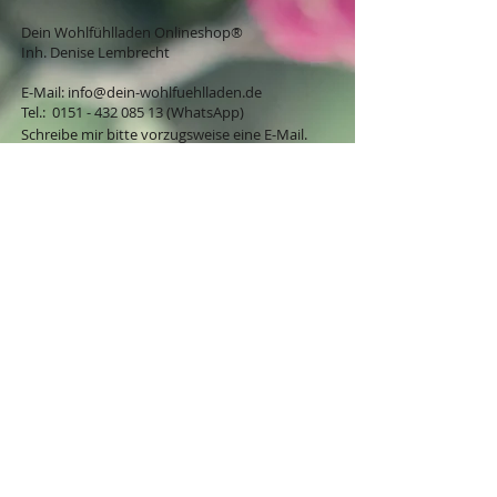
Dein Wohlfühlladen Onlineshop®
Inh. Denise Lembrecht
E-Mail:
info@dein-wohlfuehlladen.de
​​​​​​​​​​​​​​​​​​​​Tel.:
0151 - 432 085 13
(WhatsApp)
Schreibe mir bitte vorzugsweise eine E-Mail.
Öffnungszeiten des Ladengeschäfts
in der Feldschmiede 58 in Itzehoe:
Do. & Fr. 10:00 - 17:00 Uhr
Versandkostenfrei innerhalb
Deutschland ab 49,00€
BESTELLUNG / VERTRAG WIDERRUFEN