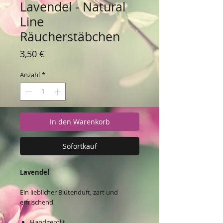
Lavendel - Natural
Line
Räucherstäbchen
Preis
3,50 €
Anzahl
*
In den Warenkorb
Sofortkauf
Lavendel
Ein lieblicher Blütenduft, zart und
erfrischend
Handgerollt