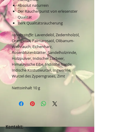
Absolut naturrein
Der Räucherpurist von erlesenster
Qualität
Berk Qualitätsräucherung
Inhaltsstoffe:
Lavendelöl, Zedernholzöl,
Orangenöl, Palmarosaöl, Olibanum-
Weihrauch, Eichenharz,
Rosenblütenblätter, Sandelholzrinde,
Holzpulver, Indischer Lorbeer,
Himalayische Eibe, Indische Narde,
Indische Kostuswurzel, Ingwerlilie,
Wurzel des Zyperngrases, Zimt
Nettoinhalt 10 g
Kontakt: