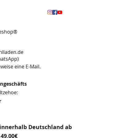
neshop®
hlladen.de
13 (WhatsApp)
weise eine E-Mail.
engeschäfts
Itzehoe:
r
innerhalb Deutschland ab
49,00€