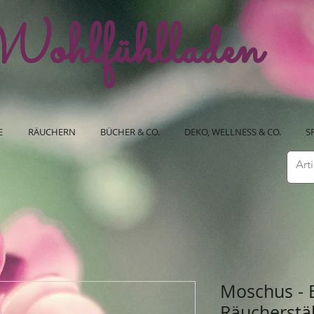
ohlfühlladen
E
RÄUCHERN
BÜCHER & CO.
DEKO, WELLNESS & CO.
S
Moschus - 
Räucherstä