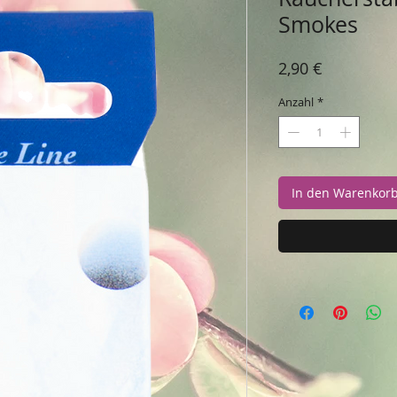
Smokes
Preis
2,90 €
Anzahl
*
In den Warenkor