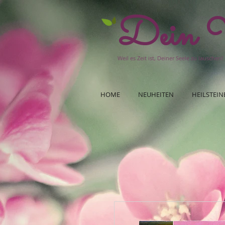
Dein W
Weil es Zeit ist, Deiner Seele zu lauschen!
HOME
NEUHEITEN
HEILSTEIN