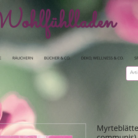
ohlfühlladen
E
RÄUCHERN
BÜCHER & CO.
DEKO, WELLNESS & CO.
S
Myrteblätte
communis)