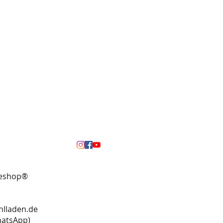
neshop®
hlladen.de
13 (WhatsApp)