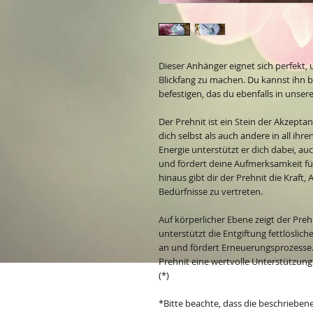
Dieser Anhänger eignet sich perfekt,
Blickfang zu machen. Du kannst ihn 
befestigen, das du ebenfalls in unser
Der Prehnit ist ein Stein der Akzeptan
dich selbst als auch andere in all ih
Energie unterstützt er dich dabei,
und fördert deine Aufmerksamkeit fü
hinaus gibt dir der Prehnit die Kraf
Bedürfnisse zu vertreten.
Auf körperlicher Ebene zeigt der Prehn
unterstützt die Entgiftung fettlöslich
an und fördert Erneuerungsprozesse.
Prehnit eine wertvolle Unterstützun
(*)
*Bitte beachte, dass die beschrieben