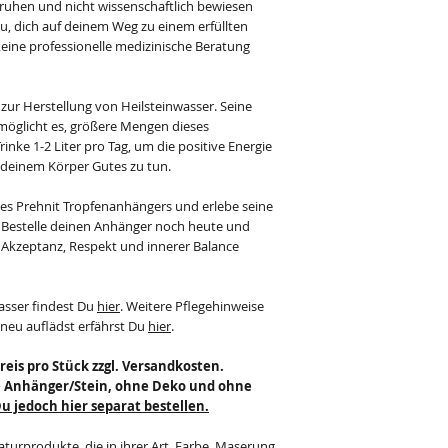
hen und nicht wissenschaftlich bewiesen
u, dich auf deinem Weg zu einem erfüllten
keine professionelle medizinische Beratung
 zur Herstellung von Heilsteinwasser. Seine
öglicht es, größere Mengen dieses
inke 1-2 Liter pro Tag, um die positive Energie
 deinem Körper Gutes zu tun.
 des Prehnit Tropfenanhängers und erlebe seine
. Bestelle deinen Anhänger noch heute und
 Akzeptanz, Respekt und innerer Balance
asser findest Du
hier
. Weitere Pflegehinweise
 neu auflädst erfährst Du
hier
.
reis pro Stück zzgl. Versandkosten.
te Anhänger/Stein, ohne Deko und ohne
 jedoch hier separat bestellen.
aturprodukte, die in ihrer Art, Farbe, Maserung