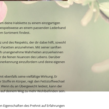
 um deine Halskette zu einem einzigartigen
beispielsweise an einem passenden Lederband
em Sortiment findest.
z und des Respekts, der dir dabei hilft, sowohl
ren Facetten anzunehmen. Mit seiner sanften
 auch unangenehme Wahrheiten anzuerkennen
r die feinen Nuancen des Lebens. Darüber
t, Anerkennung einzufordern und deine eigenen
it ebenfalls seine vielfältige Wirkung. Er
er Stoffe im Körper, regt den Fettstoffwechsel
 Wenn du an Übergewicht leidest, kann der
g auf deinem Weg zu mehr Wohlbefinden sein.
en Eigenschaften des Prehnit auf Erfahrungen