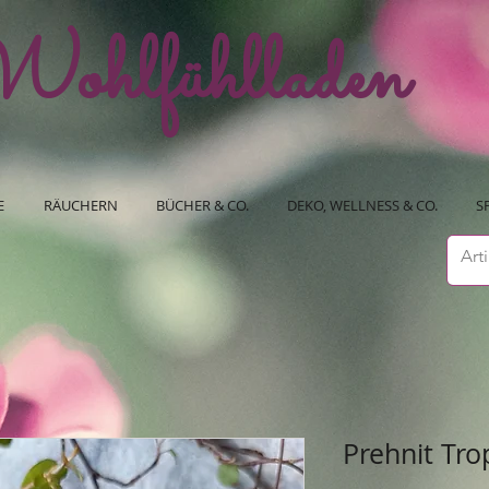
ohlfühlladen
E
RÄUCHERN
BÜCHER & CO.
DEKO, WELLNESS & CO.
S
Prehnit Tr