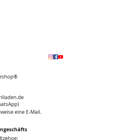
neshop®
hlladen.de
13 (WhatsApp)
weise eine E-Mail.
engeschäfts
Itzehoe: