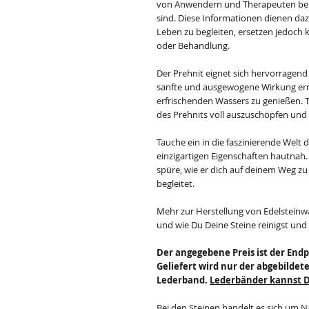
von Anwendern und Therapeuten beru
sind. Diese Informationen dienen daz
Leben zu begleiten, ersetzen jedoch 
oder Behandlung.
Der Prehnit eignet sich hervorragend
sanfte und ausgewogene Wirkung erm
erfrischenden Wassers zu genießen. Tr
des Prehnits voll auszuschöpfen und
Tauche ein in die faszinierende Welt
einzigartigen Eigenschaften hautnah
spüre, wie er dich auf deinem Weg zu
begleitet.
Mehr zur Herstellung von Edelsteinw
und wie Du Deine Steine reinigst und
Der angegebene Preis ist der Endp
Geliefert wird nur der abgebilde
Lederband.
Lederbänder kannst Du
Bei den Steinen handelt es sich um N