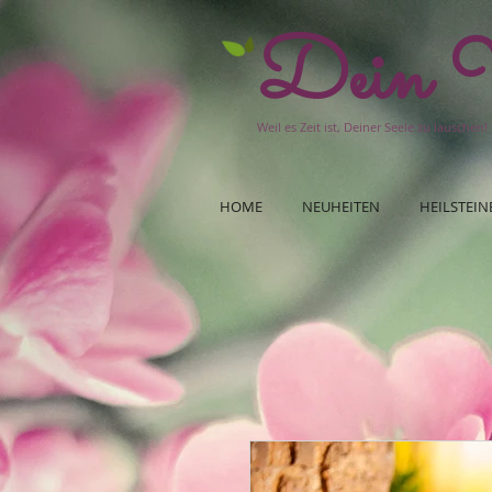
Dein W
Weil es Zeit ist, Deiner Seele zu lauschen!
HOME
NEUHEITEN
HEILSTEIN