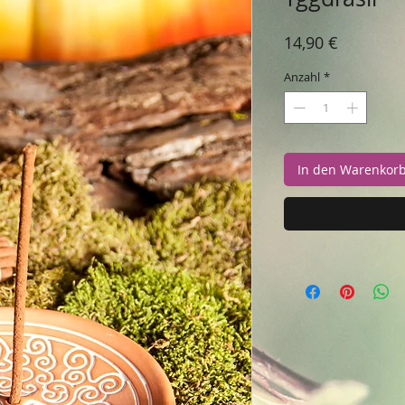
Preis
14,90 €
Anzahl
*
In den Warenkor