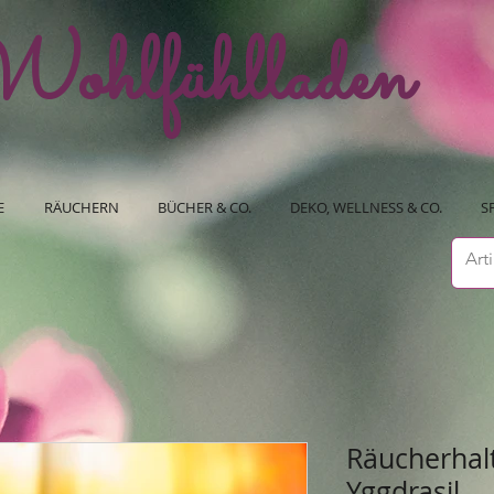
ohlfühlladen
E
RÄUCHERN
BÜCHER & CO.
DEKO, WELLNESS & CO.
S
Räucherhalt
Yggdrasil