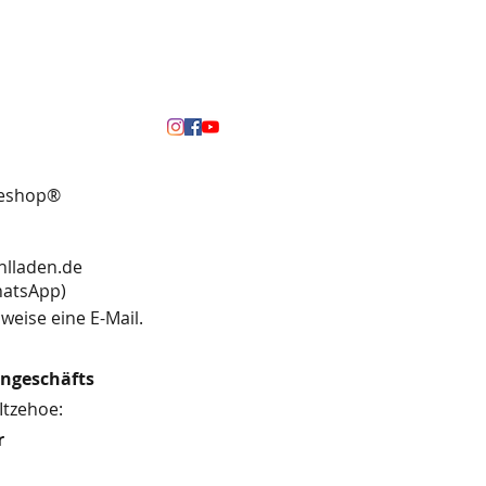
neshop®
hlladen.de
13 (WhatsApp)
weise eine E-Mail.
engeschäfts
Itzehoe:
r