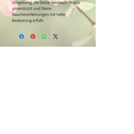
Umgebung, die Deine spirituelle Praxis
unterstützt und Deine
Räuchererfahrungen mit tiefer
Bedeutung erfüllt.
Kontakt:
Dein Wohlfühlladen Onlineshop®
Inh. Denise Lembrecht
E-Mail:
info@dein-wohlfuehlladen.de
​​​​​​​​​​​​​​​​​​​​Tel.:
0151 - 432 085 13
(WhatsApp)
Schreibe mir bitte vorzugsweise eine E-Mail.
Öffnungszeiten des Ladengeschäfts
in der Feldschmiede 58 in Itzehoe:
Do. & Fr. 10:00 - 17:00 Uhr