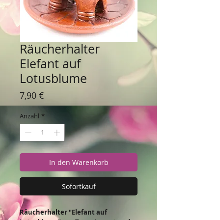
Räucherhalter
Elefant auf
Lotusblume
Preis
7,90 €
Anzahl
*
In den Warenkorb
Sofortkauf
Räucherhalter "Elefant auf