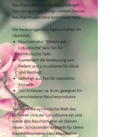
Räucherstäbchen oder Räucherkegel.
Sein einzigartiges Design verleiht Deinen
Räucherritualen eine besondere Note.
Die herausragenden Eigenschaften im
Überblick:
Räucherhalter "Elefant auf
Lotusblume" aus Ton für
symbolische Tiefe
Kombiniert die Bedeutung von
Elefant und Lotusblume für Glück
und Reinheit
Gefertigt aus Ton für natürliche
Ästhetik
Durchmesser: ca. 8 cm, geeignet für
verschiedene Räucherprodukte
Tauche in die symbolische Welt des
Elefanten und der Lotusblume ein und
wähle den Räucherhalter als Deinen
neuen, schützenden Begleiter für Deine
Räuchermomente. Gestalte Dir eine