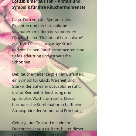
Lotusblume" aus Ton – Anmut und
Symbolik für Ihre Räuchermomente!
Lasse Dich von der Symbolik des
Elefanten und der Lotusblume
verzaubern mit dem bezaubernden
Räucherhalter "Elefant auf Lotusblume"
aus Ton. Dieses einzigartige Stück
verleiht Deinen Räuchermomenten eine
tiefe Bedeutung und ästhetische
Schönheit.
Der Räucherhalter zeigt einen Elefanten,
ein Symbol für Glück, Weisheit und
Stärke, der auf einer Lotusblume ruht,
die für Reinheit, Erleuchtung und
spirituelles Wachstum steht. Diese
harmonische Kombination schafft eine
Atmosphäre der Anmut und Erhebung.
Gefertigt aus Ton und mit einem
Durchmesser von ca. 8 cm, bietet dieser
Halter ausreichend Platz für