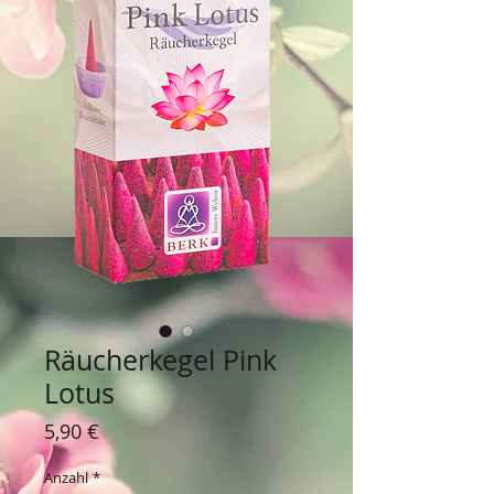
Räucherkegel Pink
Lotus
Preis
5,90 €
Anzahl
*