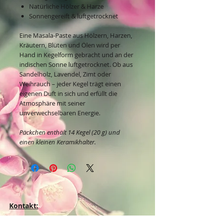
Natürliche Hölzer & Harze
Sonnengereift & luftgetrocknet
Eine Masala-Paste aus Hölzern, Harzen,
Kräutern, Blüten und Ölen wird per
Hand in Kegelform gebracht und an der
indischen Sonne luftgetrocknet. Ob aus
Sandelholz, Lavendel, Zimt oder
Weihrauch – jeder Kegel trägt einen
eigenen Duft in sich und erfüllt die
Atmosphäre mit seiner
unverwechselbaren Energie.
Päckchen enthält 14 Kegel (20 g) und
einen kleinen Keramikhalter.
Kontakt: