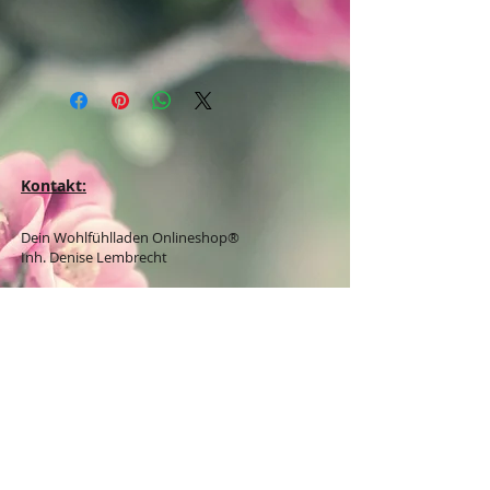
Kontakt:
Dein Wohlfühlladen Onlineshop®
Inh. Denise Lembrecht
E-Mail:
info@dein-wohlfuehlladen.de
​​​​​​​​​​​​​​​​​​​​Tel.:
0151 - 432 085 13
(WhatsApp)
Schreibe mir bitte vorzugsweise eine E-Mail.
Öffnungszeiten des Ladengeschäfts
in der Feldschmiede 58 in Itzehoe:
Do. & Fr. 10:00 - 17:00 Uhr