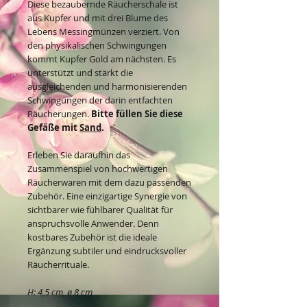
Diese bezaubernde Räucherschale ist
aus Kupfer und mit drei Blume des
Lebens Messingmünzen verziert. Von
den physikalischen Schwingungen
kommt Kupfer Gold am nächsten. Es
unterstützt und stärkt die
ausgleichenden und harmonisierenden
Schwingungen der darin entfachten
Räucherungen.
Bitte füllen Sie diese
Gefäße mit
Sand
.
Erleben Sie daraufhin das
Zusammenspiel von hochwertigen
Räucherwaren mit dem dazu passenden
Zubehör. Eine einzigartige Synergie von
sichtbarer wie fühlbarer Qualität für
anspruchsvolle Anwender. Denn
kostbares Zubehör ist die ideale
Ergänzung subtiler und eindrucksvoller
Räucherrituale.
H: 4,5 cm, ø 8 cm