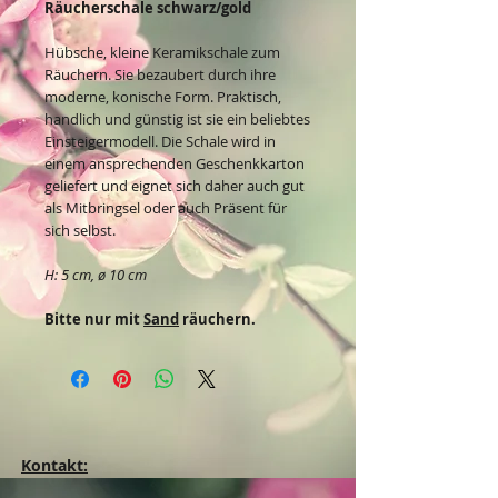
Räucherschale schwarz/gold
Hübsche, kleine Keramikschale zum
Räuchern. Sie bezaubert durch ihre
moderne, konische Form. Praktisch,
handlich und günstig ist sie ein beliebtes
Einsteigermodell. Die Schale wird in
einem ansprechenden Geschenkkarton
geliefert und eignet sich daher auch gut
als Mitbringsel oder auch Präsent für
sich selbst.
H: 5 cm, ø 10 cm
Bitte nur mit
Sand
räuchern.
Kontakt: