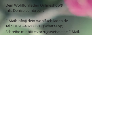
Dein Wohlfühlladen Onlineshop®
Inh. Denise Lembrecht
E-Mail:
info@dein-wohlfuehlladen.de
​​​​​​​​​​​​​​​​​​​​Tel.:
0151 - 432 085 13
(WhatsApp)
Schreibe mir bitte vorzugsweise eine E-Mail.
Öffnungszeiten des Ladengeschäfts
in der Feldschmiede 58 in Itzehoe:
Do. & Fr. 10:00 - 17:00 Uhr
Versandkostenfrei innerhalb
Deutschland ab 49,00€
BESTELLUNG / VERTRAG WIDERRUFEN