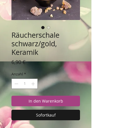
Räucherschale
schwarz/gold,
Keramik
Preis
6,90 €
Anzahl
*
In den Warenkorb
Sofortkauf