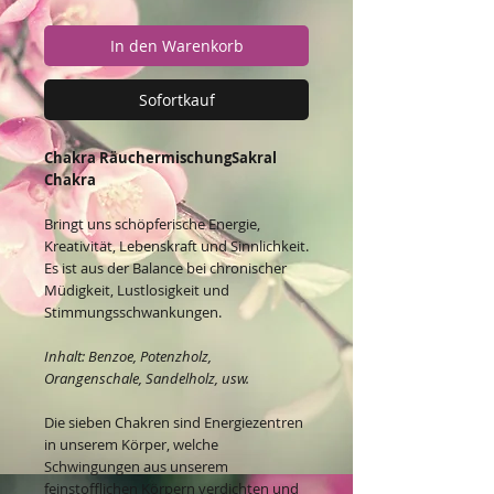
In den Warenkorb
Sofortkauf
Chakra RäuchermischungSakral
Chakra
Bringt uns schöpferische Energie,
Kreativität, Lebenskraft und Sinnlichkeit.
Es ist aus der Balance bei chronischer
Müdigkeit, Lustlosigkeit und
Stimmungsschwankungen.
Inhalt: Benzoe, Potenzholz,
Orangenschale, Sandelholz, usw.
Die sieben Chakren sind Energiezentren
in unserem Körper, welche
Schwingungen aus unserem
feinstofflichen Körpern verdichten und