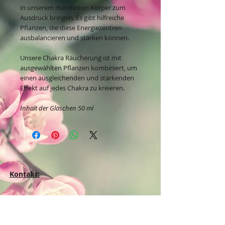
in unserem manifesten Körper zum
Ausdruck bringen. Es gibt hilfreiche
Pflanzen, die diese Energiezentren
ausbalancieren und stärken können.
Unsere Chakra Räucherung ist mit
ausgewählten Pflanzen kombiniert, um
einen ausgleichenden und stärkenden
Effekt auf jedes Chakra zu kreieren.
Inhalt der Gläschen 50 ml
Kontakt:
Dein Wohlfühlladen Onlineshop®
Inh. Denise Lembrecht
E-Mail:
info@dein-wohlfuehlladen.de