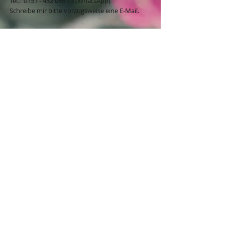
​​​​​​​​​​​​​​​​​​​​Tel.:
0151 - 432 085 13
(WhatsApp)
Schreibe mir bitte vorzugsweise eine E-Mail.
Öffnungszeiten des Ladengeschäfts
in der Feldschmiede 58 in Itzehoe:
Do. & Fr. 10:00 - 17:00 Uhr
Versandkostenfrei innerhalb
Deutschland ab 49,00€
BESTELLUNG / VERTRAG WIDERRUFEN
Mögliche Zahlungsarten:
Klarna-Rechnung, Klarna-
Ratenzahlung, Paypal, Giropay, Klarna-
Sofortüberweisung, Kreditkarte