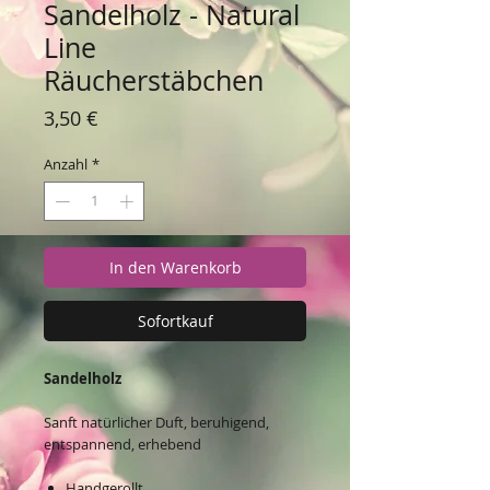
Sandelholz - Natural
Line
Räucherstäbchen
Preis
3,50 €
Anzahl
*
In den Warenkorb
Sofortkauf
Sandelholz
Sanft natürlicher Duft, beruhigend,
entspannend, erhebend
Handgerollt