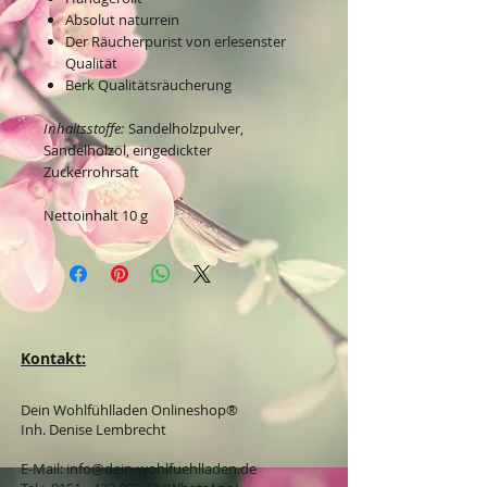
Absolut naturrein
Der Räucherpurist von erlesenster
Qualität
Berk Qualitätsräucherung
Inhaltsstoffe:
Sandelholzpulver,
Sandelholzöl, eingedickter
Zuckerrohrsaft
Nettoinhalt 10 g
Kontakt:
Dein Wohlfühlladen Onlineshop®
Inh. Denise Lembrecht
E-Mail:
info@dein-wohlfuehlladen.de