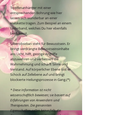
Tropfenanhänger mit einer
entsprechenden Bohrung wie hier
lassen sich wunderbar an einer
Halskette tragen. Zum Beispiel an einem
Lederband, welches Du hier ebenfalls
bekommst.
Silberobsidian steht für Bewusstsein. Er
bringt verdrängte Bewusstseinsinhalte
ans Licht, hilft, geistige Angriffe
abzuwehren und verbessert die
Wahrnehmung und schärft Sinne und
Verstand. Auf körperlicher Ebene löst er
Schock auf Zellebene auf und bringt
blockierte Heilungsprozesse in Gang.(*)
* Diese Information ist nicht
wissenschaftlich bewiesen; sie basiert auf
Erfahrungen von Anwendern und
Therapeuten. Die genannten
Eigenschaften sollen keinesfalls die