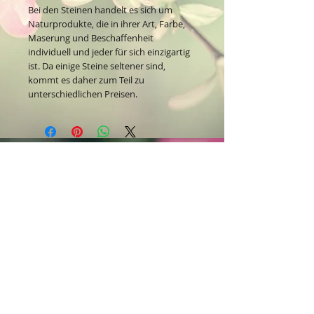
Bei den Steinen handelt es sich um
Naturprodukte, die in ihrer Art, Farbe,
Maserung und Beschaffenheit
individuell und jeder für sich einzigartig
ist. Da einige Steine seltener sind,
kommt es daher zum Teil zu
unterschiedlichen Preisen.
Kontakt:
Dein Wohlfühlladen Onlineshop®
Inh. Denise Lembrecht
E-Mail:
info@dein-wohlfuehlladen.de
​​​​​​​​​​​​​​​​​​​​Tel.:
0151 - 432 085 13
(WhatsApp)
Schreibe mir bitte vorzugsweise eine E-Mail.