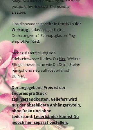
Diagnostik oder Behandlung durch einen
qualifizierten Arzt oder Therapeuten
ersetzen.
Obsidianwasser ist
sehr intensiv in der
Wirkung
, sodass lediglich eine
Dosierung von 1 Schnapsglas am Tag
empfohlen wird.
Mehr zur Herstellung von
Edelsteinwasser findest Du
hier
. Weitere
Pflegehinweise und wie Du Deine Steine
reinigst und neu auflädst erfährst
Du
hier
.
Der angegebene Preis ist der
Endpreis pro Stück
zzgl. Versandkosten. Geliefert wird
nur der abgebildete Anhänger/Stein,
ohne Deko und ohne
Lederband.
Lederbänder kannst Du
jedoch hier separat bestellen.