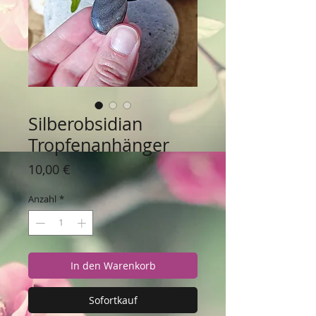
Silberobsidian
Tropfenanhänger
Preis
10,00 €
Anzahl
*
In den Warenkorb
Sofortkauf