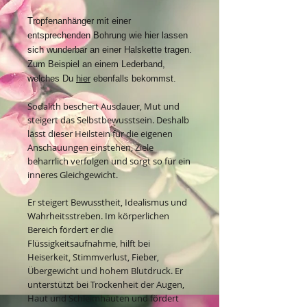
Tropfenanhänger mit einer
entsprechenden Bohrung wie hier lassen
sich wunderbar an einer Halskette tragen.
Zum Beispiel an einem Lederband,
welches Du
hier
ebenfalls bekommst.
Sodalith beschert Ausdauer, Mut und
steigert das Selbstbewusstsein. Deshalb
lässt dieser Heilstein für die eigenen
Anschauungen einstehen, Ziele
beharrlich verfolgen und sorgt so für ein
inneres Gleichgewicht.
Er steigert Bewusstheit, Idealismus und
Wahrheitsstreben. Im körperlichen
Bereich fördert er die
Flüssigkeitsaufnahme, hilft bei
Heiserkeit, Stimmverlust, Fieber,
Übergewicht und hohem Blutdruck. Er
unterstützt bei Trockenheit der Augen,
Haut und Schleimhäuten und fördert