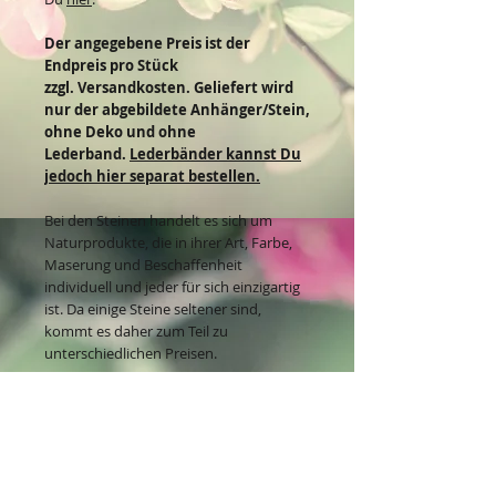
Der angegebene Preis ist der
Endpreis pro Stück
zzgl. Versandkosten. Geliefert wird
nur der abgebildete Anhänger/Stein,
ohne Deko und ohne
Lederband.
Lederbänder kannst Du
jedoch hier separat bestellen.
Bei den Steinen handelt es sich um
Naturprodukte, die in ihrer Art, Farbe,
Maserung und Beschaffenheit
individuell und jeder für sich einzigartig
ist. Da einige Steine seltener sind,
kommt es daher zum Teil zu
unterschiedlichen Preisen.