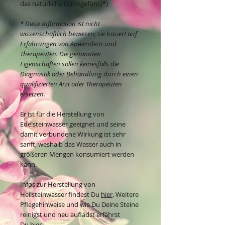
das natürliche Durstgefühl.(*)
* Diese Information ist nicht
wissenschaftlich bewiesen; sie basiert auf
Erfahrungen von Anwendern und
Therapeuten. Die genannten
Eigenschaften sollen keinesfalls die
Diagnostik oder Behandlung durch einen
qualifizierten Arzt oder Therapeuten
ersetzen.
Er ist für die Herstellung von
Edelsteinwasser geeignet und seine
damit verbundene Wirkung ist sehr
sanft, weshalb das Wasser auch in
größeren Mengen konsumiert werden
kann.
Infos zur Herstellung von
Heilsteinwasser findest Du
hier
. Weitere
Pflegehinweise und wie Du Deine Steine
reinigst und neu auflädst erfährst
Du
hier
.