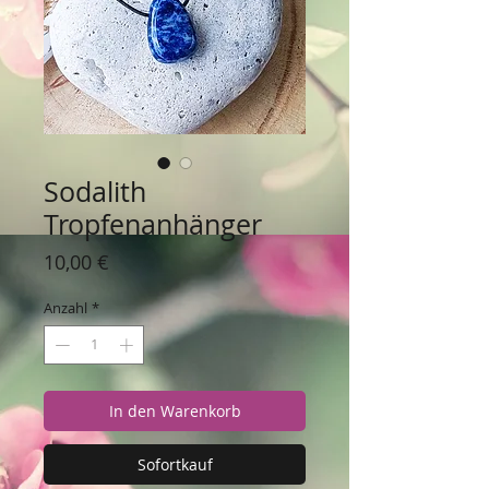
Sodalith
Tropfenanhänger
Preis
10,00 €
Anzahl
*
In den Warenkorb
Sofortkauf