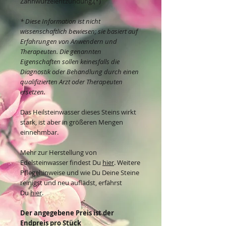
Zahnwurzelentzündung.(*)
* Diese Information ist nicht
wissenschaftlich bewiesen; sie basiert auf
Erfahrungen von Anwendern und
Therapeuten. Die genannten
Eigenschaften sollen keinesfalls die
Diagnostik oder Behandlung durch einen
qualifizierten Arzt oder Therapeuten
ersetzen.
Das Heilsteinwasser dieses Steins wirkt
stark, ist aber in größeren Mengen
einnehmbar.
Mehr zur Herstellung von
Edelsteinwasser findest Du
hier
. Weitere
Pflegehinweise und wie Du Deine Steine
reinigst und neu auflädst, erfährst
Du
hier
.
Der angegebene Preis ist der
Endpreis pro Stück