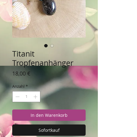
Titanit
Tropfenanhänger
Preis
18,00 €
Anzahl
*
In den Warenkorb
Sofortkauf