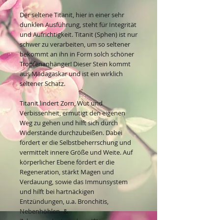
Der seltene Titanit, hier in einer sehr
dunklen Ausführung, steht für Integrität
und Aufrichtigkeit. Titanit (Sphen) ist nur
schwer zu verarbeiten, um so seltener
bekommt an ihn in Form solch schöner
Tropfenanhänger! Dieser Stein kommt
aus Madagaskar und ist ein wirklich
seltener Schatz.
Titanit lindert Zorn, Wut und
Verbissenheit, ermutigt den eigenen
Weg zu gehen und hilft sich durch
Widerstände durchzubeißen. Dabei
fördert er die Selbstbeherrschung und
vermittelt innere Größe und Weite. Auf
körperlicher Ebene fördert er die
Regeneration, stärkt Magen und
Verdauung, sowie das Immunsystem
und hilft bei hartnäckigen
Entzündungen, u.a. Bronchitis,
Nebenhöhlen- &