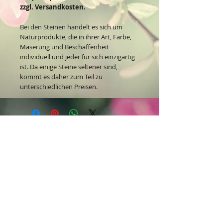
zzgl. Versandkosten.
Bei den Steinen handelt es sich um
Naturprodukte, die in ihrer Art, Farbe,
Maserung und Beschaffenheit
individuell und jeder für sich einzigartig
ist. Da einige Steine seltener sind,
kommt es daher zum Teil zu
unterschiedlichen Preisen.
Kontakt:
Dein Wohlfühlladen Onlineshop®
Inh. Denise Lembrecht
E-Mail:
info@dein-wohlfuehlladen.de
​​​​​​​​​​​​​​​​​​​​Tel.:
0151 - 432 085 13
(WhatsApp)
Schreibe mir bitte vorzugsweise eine E-Mail.