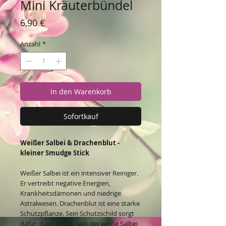
Mini Kräuterbündel
Preis
6,90 €
Anzahl
*
In den Warenkorb
Sofortkauf
Weißer Salbei & Drachenblut -
kleiner Smudge Stick
Weißer Salbei ist ein intensiver Reiniger.
Er vertreibt negative Energien,
Krankheitsdämonen und niedrige
Astralwesen. Drachenblut ist eine starke
Schutzpflanze. Sein Schutzschild sorgt
dafür, dass all das, was der weiße Salbei