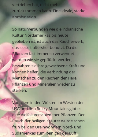
vertrieben hat, nicht mehr
zurückkommen kann. Eine ideale, starke
Kombination.
So naturverbunden wie die indianische
Kultur Nordamerikas bis heute
geblieben ist, ist auch das Räucherwerk,
das sie seit altersher benutzt. Da die
Pflanzen fast immer so verwendet
werden wie sie gepflückt werden,
bewahren sie ihre gewachsene Kraft und
können helfen, die Verbindung der
Menschen zu den Reichen der Tiere,
Pflanzen und Mineralien wieder zu
stärken.
Vor allem in den Wüsten im Westen der
USA und den Rocky Mountains gibt es
eine Vielfalt verschiedener Pflanzen. Der
Rauch der heiligen Kräuter wurde schon
früh bei den Ureinwohnern Nord- und
Südamerikas zum Reinigen der Luft