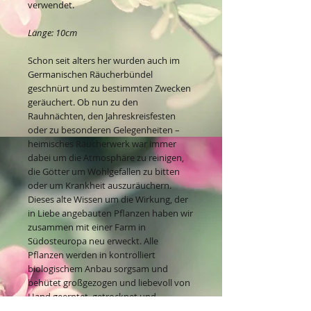
verwendet.
Länge: 10cm
Schon seit alters her wurden auch im
Germanischen Räucherbündel
geschnürt und zu bestimmten Zwecken
geräuchert. Ob nun zu den
Rauhnächten, den Jahreskreisfesten
oder zu besonderen Gelegenheiten –
heimisches Räucherwerk war immer
dabei um die Atmosphäre zu reinigen,
die Götter um Wohlgefallen zu bitten
oder um Krankheit auszuräuchern.
Dieses alte Wissen um die Wirkung, der
in Liebe angebauten Pflanzen haben wir
zusammen mit einer Farm in
Südosteuropa neu erweckt. Alle
Pflanzen werden in kontrolliert
biologischem Anbau sorgsam und
behütet großgezogen und liebevoll von
Hand geerntet, getrocknet und
gebunden.