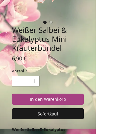
Weißer Salbei &
Eukalyptus Mini
Kräuterbündel
Preis
6,90 €
Anzahl
*
In den Warenkorb
Sofortkauf
Weißer Salbei & Eukalyptus