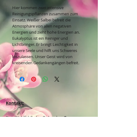
Hier kommen zwei intensive
Reinigungspflanzen zusammen zum
Einsatz. Weißer Salbei befreit die
Atmosphäre von allen negativen
Energien und zieht hohe Energien an.
Eukalyptus ist ein Reiniger und
Lichtbringer. Er bringt Leichtigkeit in
unsere Seele und hilft uns Schweres
loszulassen. Unser Geist wird von
kreisenden Gedankengängen befreit.
Kontakt:
Dein Wohlfühlladen Onlineshop®
Inh. Denise Lembrecht
E-Mail:
info@dein-wohlfuehlladen.de