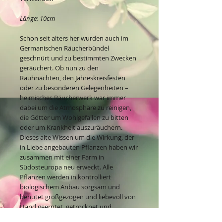
Länge: 10cm
Schon seit alters her wurden auch im
Germanischen Räucherbündel
geschnürt und zu bestimmten Zwecken
geräuchert. Ob nun zu den
Rauhnächten, den Jahreskreisfesten
oder zu besonderen Gelegenheiten –
heimisches Räucherwerk war immer
dabei um die Atmosphäre zu reinigen,
die Götter um Wohlgefallen zu bitten
oder um Krankheit auszuräuchern.
Dieses alte Wissen um die Wirkung, der
in Liebe angebauten Pflanzen haben wir
zusammen mit einer Farm in
Südosteuropa neu erweckt. Alle
Pflanzen werden in kontrolliert
biologischem Anbau sorgsam und
behütet großgezogen und liebevoll von
Hand geerntet, getrocknet und
gebunden.