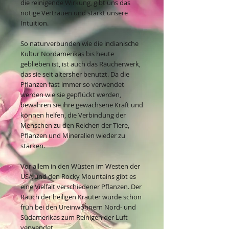
die reinigende Wirkung, gibt uns das
nötige Vertrauen und stärkt unsere
Intuition.
So naturverbunden wie die indianische
Kultur Nordamerikas bis heute
geblieben ist, ist auch das Räucherwerk,
das sie seit altersher benutzt. Da die
Pflanzen fast immer so verwendet
werden wie sie gepflückt werden,
bewahren sie ihre gewachsene Kraft und
können helfen, die Verbindung der
Menschen zu den Reichen der Tiere,
Pflanzen und Mineralien wieder zu
stärken.
Vor allem in den Wüsten im Westen der
USA und den Rocky Mountains gibt es
eine Vielfalt verschiedener Pflanzen. Der
Rauch der heiligen Kräuter wurde schon
früh bei den Ureinwohnern Nord- und
Südamerikas zum Reinigen der Luft
verwendet.