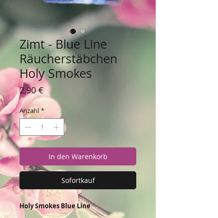
Zimt - Blue Line
Räucherstäbchen
Holy Smokes
Preis
2,90 €
Anzahl
*
In den Warenkorb
Sofortkauf
Holy Smokes Blue Line