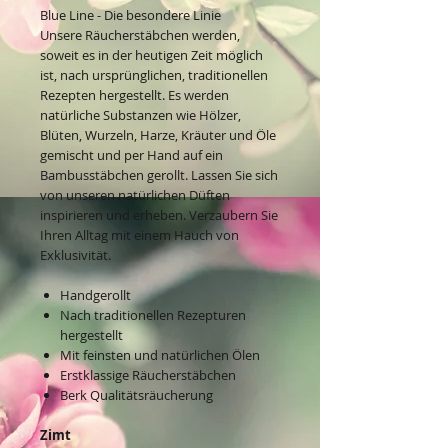
Blue Line - Die besondere Linie
Unsere Räucherstäbchen werden,
soweit es in der heutigen Zeit möglich
ist, nach ursprünglichen, traditionellen
Rezepten hergestellt. Es werden
natürliche Substanzen wie Hölzer,
Blüten, Wurzeln, Harze, Kräuter und Öle
gemischt und per Hand auf ein
Bambusstäbchen gerollt. Lassen Sie sich
von unseren natürlichen Düften
inspirieren und erheben. Verzaubern Sie
Ihren Alltag mit einem Hauch von
Exklusivität.
Handgerollt
Nach traditionellen Rezepturen
hergestellt
Mit feinsten und natürlichen Ölen
Erstklassige Räucherstäbchen
Berk Qualitätsräucherung
Zimt