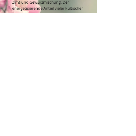
Zimt und Gewürzmischung. Der
energetisierende Anteil vieler kultischer
Räucherungen.
Nettoinhalt pro Packung: ca. 10 g
Kontakt:
Dein Wohlfühlladen Onlineshop®
Inh. Denise Lembrecht
E-Mail:
info@dein-wohlfuehlladen.de
​​​​​​​​​​​​​​​​​​​​Tel.:
0151 - 432 085 13
(WhatsApp)
Schreibe mir bitte vorzugsweise eine E-Mail.
Öffnungszeiten des Ladengeschäfts
in der Feldschmiede 58 in Itzehoe: