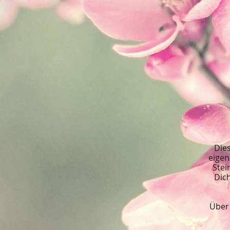
Dies
eigen
Stei
Dich
Über