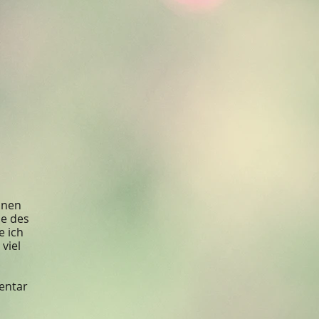
inen
ie des
e ich
viel
entar