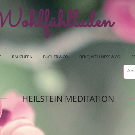
ohlfühlladen
E
RÄUCHERN
BÜCHER & CO.
DEKO, WELLNESS & CO.
S
HEILSTEIN MEDITATION