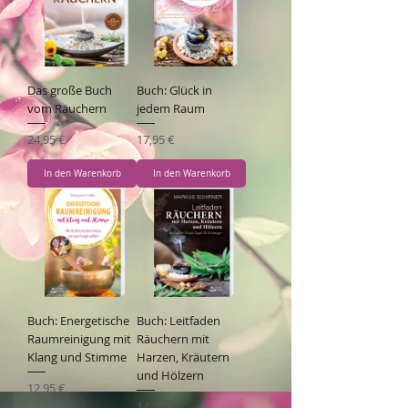
Das große Buch
Buch: Glück in
vom Räuchern
jedem Raum
Preis
Preis
24,95 €
17,95 €
In den Warenkorb
In den Warenkorb
Buch: Energetische
Buch: Leitfaden
Raumreinigung mit
Räuchern mit
Klang und Stimme
Harzen, Kräutern
und Hölzern
Preis
12,95 €
Preis
14,95 €