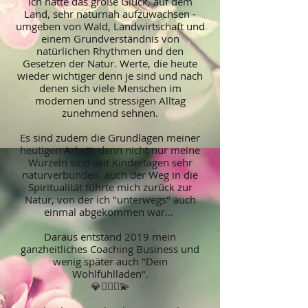
Ich hatte das große Glück, auf dem
Land, sehr naturnah aufzuwachsen -
umgeben von Wald, Landwirtschaft und
einem Grundverständnis von
natürlichen Rhythmen und den
Gesetzen der Natur. Werte, die heute
wieder wichtiger denn je sind und nach
denen sich viele Menschen im
modernen und stressigen Alltag
zunehmend sehnen.
Es sind zudem die Grundlagen meiner
heutigen Arbeit, denn nicht nur meine
Wurzeln sind seit Kindertagen sehr
naturverbunden, auch der Weg in die
Spiritualität führte mich zurück zur
Natur, von der ich "unterwegs" auch
einmal abgekommen war...
Daraus entstand 2019 mein
ganzheitliches Coaching Business und
wenig später auch "Dein
Wohlfühlladen".
💎🧘🏼‍♀💫