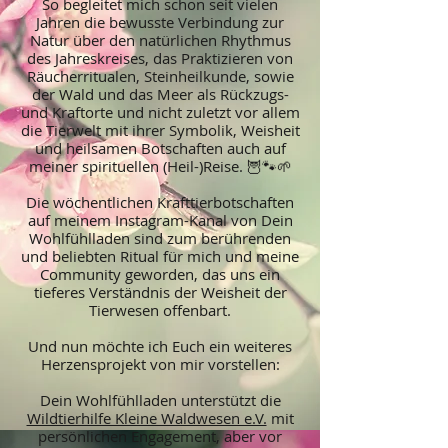
So begleitet mich schon seit vielen
Jahren die bewusste Verbindung zur
Natur über den natürlichen Rhythmus
des Jahreskreises, das Praktizieren von
Räucherritualen, Steinheilkunde, sowie
der Wald und das Meer als Rückzugs-
und Kraftorte und nicht zuletzt vor allem
die Tierwelt mit ihrer Symbolik, Weisheit
und heilsamen Botschaften auch auf
meiner spirituellen (Heil-)Reise. 🦉🐾🌱
Die wöchentlichen Krafttierbotschaften
auf meinem Instagram-Kanal von Dein
Wohlfühlladen sind zum berührenden
und beliebten Ritual für mich und meine
Community geworden, das uns ein
tieferes Verständnis der Weisheit der
Tierwesen offenbart.
Und nun möchte ich Euch ein weiteres
Herzensprojekt von mir vorstellen:
Dein Wohlfühlladen unterstützt die
Wildtierhilfe Kleine Waldwesen e.V.
mit
persönlichen Engagement, aber vor