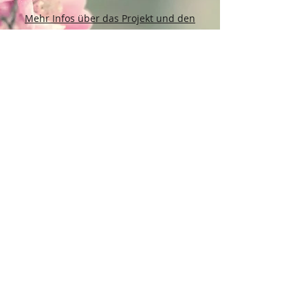
Mehr Infos über das Projekt und den
Verein Wildtierhilfe Kleine Waldwesen
e.V. sowie die Möglichkeit das Projekt
eigenständig zu unterstützen findest Du
hier.
Kontakt:
Dein Wohlfühlladen Onlineshop®
Inh. Denise Lembrecht
E-Mail:
info@dein-wohlfuehlladen.de
​​​​​​​​​​​​​​​​​​​​Tel.:
0151 - 432 085 13
(WhatsApp)
Schreibe mir bitte vorzugsweise eine E-Mail.
Öffnungszeiten des Ladengeschäfts
in der Feldschmiede 58 in Itzehoe: