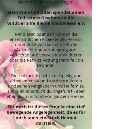
allem mit Spendenbeiträgen.
Dein Wohlfühlladen spendet einen
Teil seines Gewinns an die
Wildtierhilfe Kleine Waldwesen e.V.
Mit diesen Spenden können die
ehrenamtlichen Projekte des Vereins
unterstützt werden, wie z.B. die
Aufzucht und Verpflegung von
verletzten und verwaisten
Wildtieren
oder die Rehkitz-Rettung mithilfe von
Drohnen.
Diese Arbeit ist sehr kostspielig und
arbeitsintensiv und wird vom Verein
und seinen Mitgliedern und Helfern zu
100 % ehrenamtlich
durchgeführt - aber
eben auch mit und von ganzem Herzen!
Für mich ist dieses Projekt eine tief
bewegende Angelegenheit, da es für
mich auch ein Stück Heimat
darstellt.