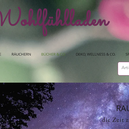
ohlfühlladen
E
RÄUCHERN
BÜCHER & CO.
DEKO, WELLNESS & CO.
S
RA
die Zeit 