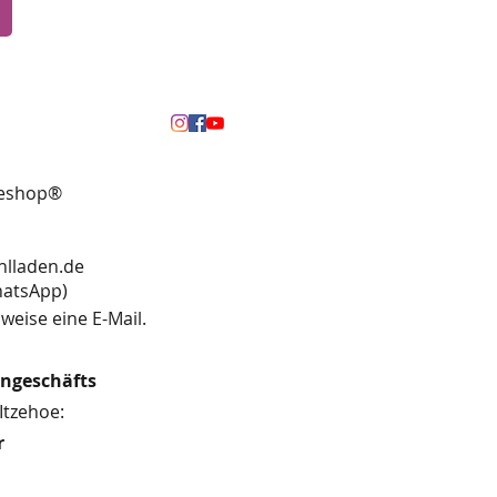
neshop®
hlladen.de
13 (WhatsApp)
weise eine E-Mail.
engeschäfts
Itzehoe:
r