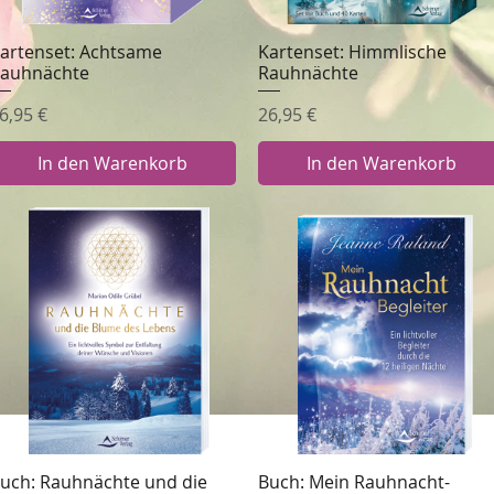
artenset: Achtsame
Kartenset: Himmlische
Schnellansicht
Schnellansicht
auhnächte
Rauhnächte
reis
Preis
6,95 €
26,95 €
In den Warenkorb
In den Warenkorb
uch: Rauhnächte und die
Buch: Mein Rauhnacht-
Schnellansicht
Schnellansicht