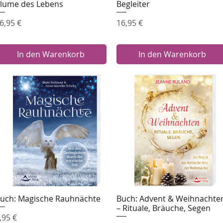
lume des Lebens
Begleiter
reis
Preis
6,95 €
16,95 €
In den Warenkorb
In den Warenkorb
uch: Magische Rauhnächte
Buch: Advent & Weihnachte
Schnellansicht
Schnellansicht
– Rituale, Bräuche, Segen
reis
,95 €