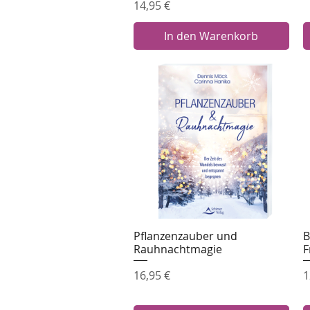
Preis
14,95 €
In den Warenkorb
Pflanzenzauber und
B
Schnellansicht
Rauhnachtmagie
F
Preis
P
16,95 €
1