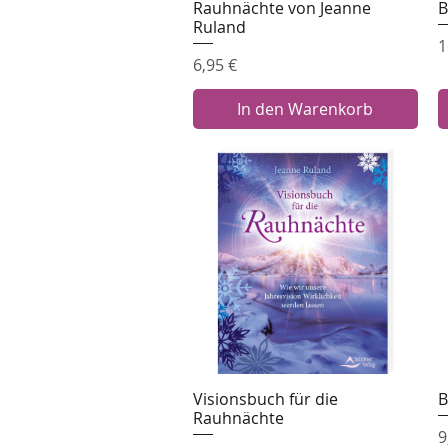
Rauhnächte von Jeanne
B
Ruland
P
1
Preis
6,95 €
In den Warenkorb
Visionsbuch für die
B
Schnellansicht
Rauhnächte
P
9