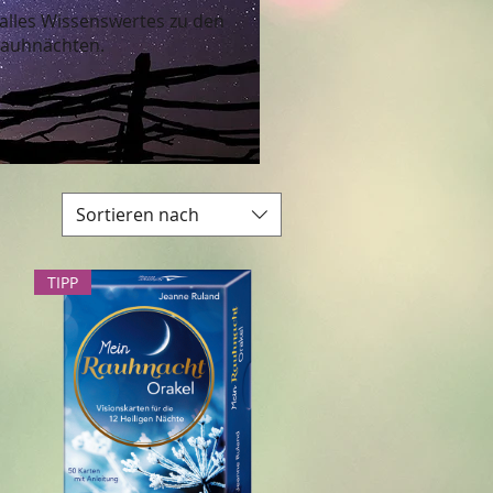
 alles Wissenswertes zu den
auhnächten.
Sortieren nach
TIPP