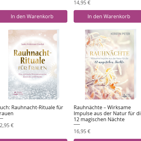
Preis
14,95 €
In den Warenkorb
In den Warenkorb
uch: Rauhnacht-Rituale für
Rauhnächte – Wirksame
Schnellansicht
Schnellansicht
rauen
Impulse aus der Natur für d
12 magischen Nächte
reis
2,95 €
Preis
16,95 €