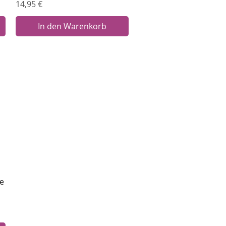
Preis
14,95 €
In den Warenkorb
ie