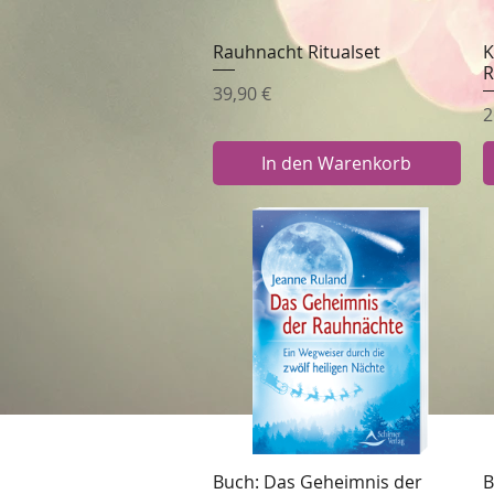
Rauhnacht Ritualset
K
Schnellansicht
R
Preis
39,90 €
P
2
In den Warenkorb
Buch: Das Geheimnis der
B
Schnellansicht