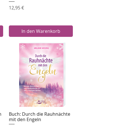
Preis
12,95 €
In den Warenkorb
n
Buch: Durch die Rauhnächte
Schnellansicht
mit den Engeln