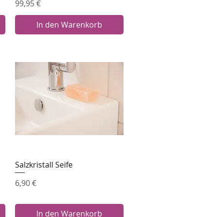
Preis
99,95 €
In den Warenkorb
Salzkristall Seife
Schnellansicht
Preis
6,90 €
In den Warenkorb