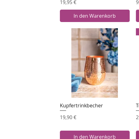
Preis
P
19,95 €
9
In den Warenkorb
Kupfertrinkbecher
T
Schnellansicht
Preis
P
19,90 €
2
In den Warenkorb