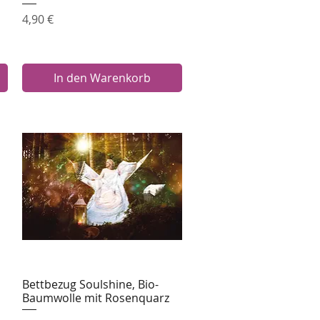
Preis
4,90 €
In den Warenkorb
Bettbezug Soulshine, Bio-
Schnellansicht
Baumwolle mit Rosenquarz