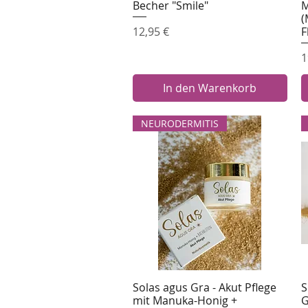
Becher "Smile"
M
Schnellansicht
(
Preis
12,95 €
F
P
1
In den Warenkorb
NEURODERMITIS
Solas agus Gra - Akut Pflege
S
Schnellansicht
mit Manuka-Honig +
G