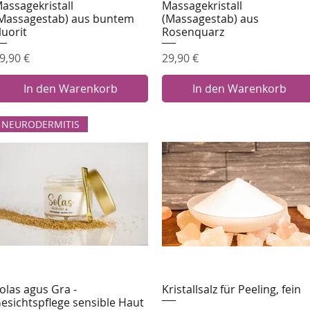
assagekristall
Massagekristall
Schnellansicht
Schnellansicht
Massagestab) aus buntem
(Massagestab) aus
luorit
Rosenquarz
reis
Preis
9,90 €
29,90 €
In den Warenkorb
In den Warenkorb
NEURODERMITIS
olas agus Gra -
Kristallsalz für Peeling, fein
Schnellansicht
Schnellansicht
esichtspflege sensible Haut