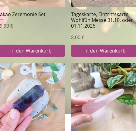
akao Zeremonie Set
Tageskarte, Eintrittskarte
Schnellansicht
Schnellansicht
WohlfühlMesse 31.10. oder
reis
9,90 €
01.11.2026
Preis
8,00 €
In den Warenkorb
In den Warenkorb