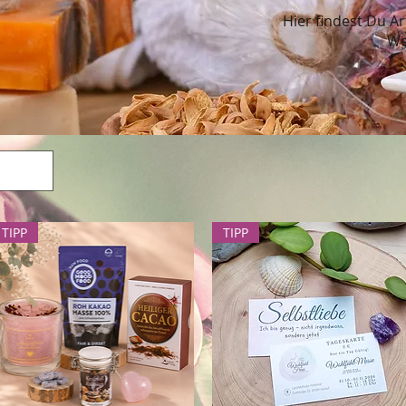
Hier findest Du Ar
We
TIPP
TIPP