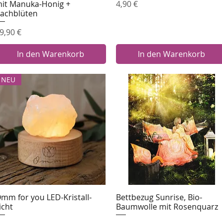
Preis
4,90 €
it Manuka-Honig +
achblüten
reis
9,90 €
In den Warenkorb
In den Warenkorb
NEU
mm for you LED-Kristall-
Bettbezug Sunrise, Bio-
Schnellansicht
Schnellansicht
icht
Baumwolle mit Rosenquarz