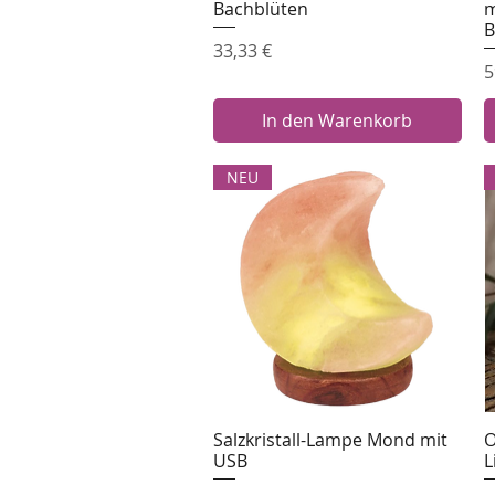
Bachblüten
m
B
Preis
33,33 €
P
5
In den Warenkorb
NEU
Salzkristall-Lampe Mond mit
O
Schnellansicht
USB
L