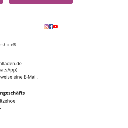
neshop®
hlladen.de
13 (WhatsApp)
weise eine E-Mail.
engeschäfts
Itzehoe:
r