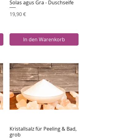
Solas agus Gra - Duschseife
Schnellansicht
Preis
19,90 €
In den Warenkorb
Kristallsalz für Peeling & Bad,
Schnellansicht
grob