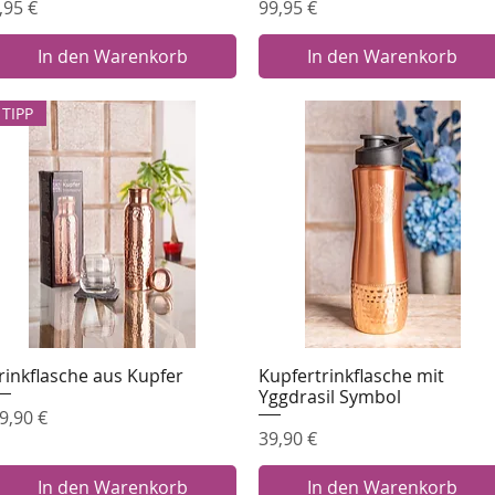
reis
Preis
,95 €
99,95 €
In den Warenkorb
In den Warenkorb
TIPP
rinkflasche aus Kupfer
Kupfertrinkflasche mit
Schnellansicht
Schnellansicht
Yggdrasil Symbol
reis
9,90 €
Preis
39,90 €
In den Warenkorb
In den Warenkorb