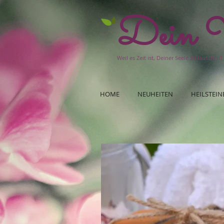
Dein W
Weil es Zeit ist, Deiner Seele zu lauschen!
HOME
NEUHEITEN
HEILSTEIN