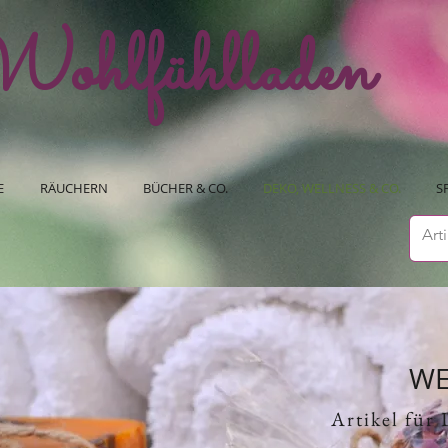
ohlfühlladen
E
RÄUCHERN
BÜCHER & CO.
DEKO, WELLNESS & CO.
S
WE
Artikel für