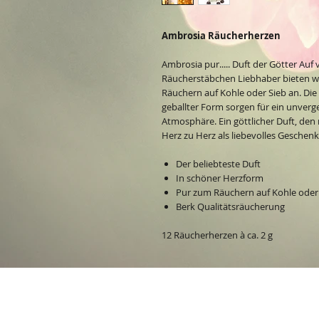
Ambrosia Räucherherzen
Ambrosia pur..... Duft der Götter Auf
Räucherstäbchen Liebhaber bieten w
Räuchern auf Kohle oder Sieb an. Die
geballter Form sorgen für ein unverge
Atmosphäre. Ein göttlicher Duft, den
Herz zu Herz als liebevolles Geschen
Der beliebteste Duft
In schöner Herzform
Pur zum Räuchern auf Kohle oder
Berk Qualitätsräucherung
12 Räucherherzen à ca. 2 g