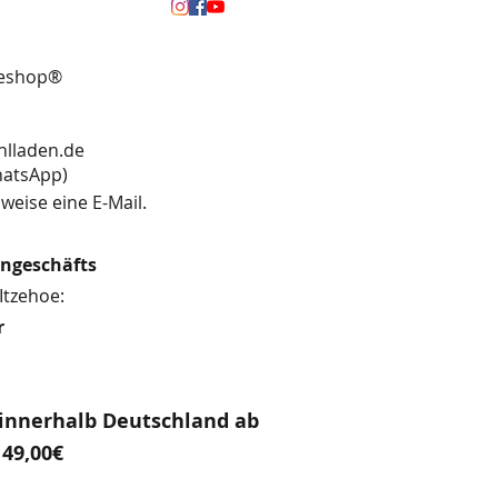
neshop®
hlladen.de
13 (WhatsApp)
weise eine E-Mail.
engeschäfts
Itzehoe:
r
innerhalb Deutschland ab
49,00€