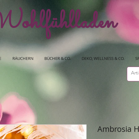
ohlfühlladen
E
RÄUCHERN
BÜCHER & CO.
DEKO, WELLNESS & CO.
S
Ambrosia H