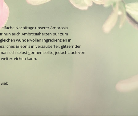
 vielfache Nachfrage unserer Ambrosia
ir nun auch Ambrosiaherzen pur zum
 gleichen wundervollen Ingredienzien in
ssliches Erlebnis in verzauberter, glitzernder
 man sich selbst gönnen sollte, jedoch auch von
k weiterreichen kann.
 Sieb