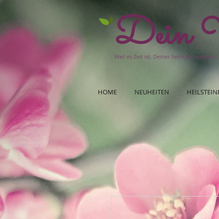
Dein W
Weil es Zeit ist, Deiner Seele zu lauschen!
HOME
NEUHEITEN
HEILSTEIN