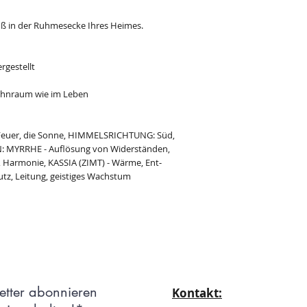
uß in der Ruhmesecke Ihres Heimes.
rgestellt
ohnraum wie im Leben
s Feuer, die Sonne, HIMMELSRICHTUNG: Süd,
N: MYRRHE - Auflösung von Widerständen,
e, Harmonie, KASSIA (ZIMT) - Wärme, Ent­
tz, Leitung, geistiges Wachstum
etter abonnieren
Kontakt: