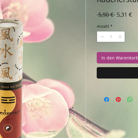
Standard
Sa
 5,90 € 
5,31 €
Pr
Anzahl
*
In den Warenkor