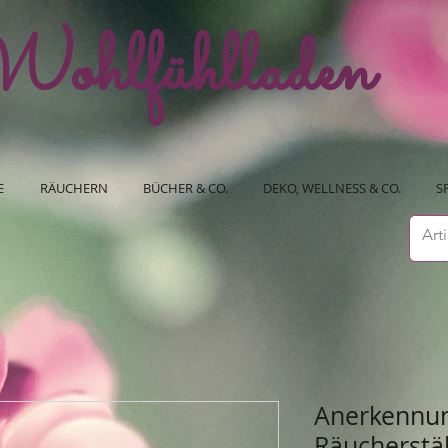
ohlfühlladen
E
RÄUCHERN
BÜCHER & CO.
DEKO, WELLNESS & CO.
S
Anerkennun
Räucherstä