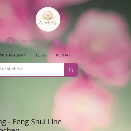
Anmelden
PIRIT ACADEMY
BLOG
KONTAKT
g - Feng Shui Line
bchen