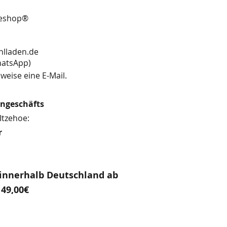
neshop®
hlladen.de
13 (WhatsApp)
weise eine E-Mail.
engeschäfts
Itzehoe:
r
innerhalb Deutschland ab
49,00€