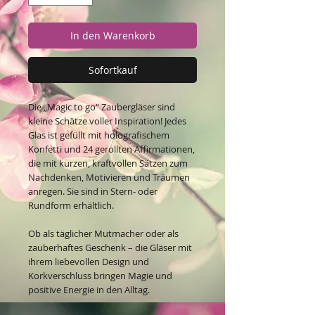
In den Warenkorb
Sofortkauf
Die „Magic to go“ Zaubergläser sind
kleine Schätze voller Inspiration! Jedes
Glas ist gefüllt mit holografischem
Konfetti und 24 gerollten Affirmationen,
die mit kurzen, kraftvollen Sätzen zum
Nachdenken, Motivieren und Träumen
anregen. Sie sind in Stern- oder
Rundform erhältlich.
Ob als täglicher Mutmacher oder als
zauberhaftes Geschenk – die Gläser mit
ihrem liebevollen Design und
Korkverschluss bringen Magie und
positive Energie in den Alltag.