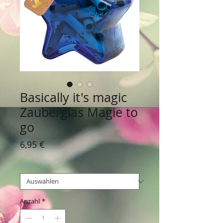
Basically it's magic
Zauberglas Magie to
go
Preis
6,95 €
Motiv
*
Anzahl
*