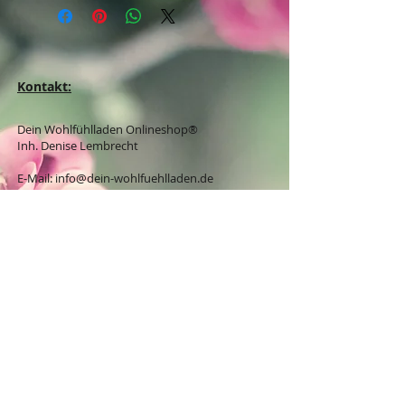
Kontakt:
Dein Wohlfühlladen Onlineshop®
Inh. Denise Lembrecht
E-Mail:
info@dein-wohlfuehlladen.de
​​​​​​​​​​​​​​​​​​​​Tel.:
0151 - 432 085 13
(WhatsApp)
Schreibe mir bitte vorzugsweise eine E-Mail.
Öffnungszeiten des Ladengeschäfts
in der Feldschmiede 58 in Itzehoe:
Do. & Fr. 10:00 - 17:00 Uhr
Versandkostenfrei innerhalb
Deutschland ab 49,00€