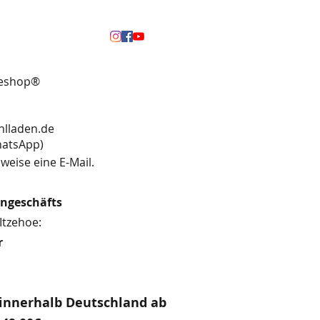
neshop®
hlladen.de
13 (WhatsApp)
weise eine E-Mail.
engeschäfts
Itzehoe:
r
innerhalb Deutschland ab