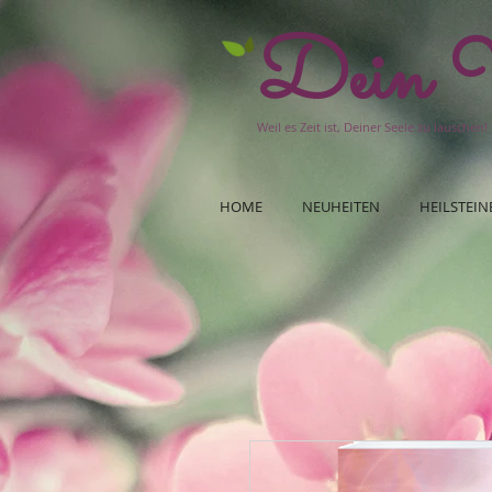
Dein W
Weil es Zeit ist, Deiner Seele zu lauschen!
HOME
NEUHEITEN
HEILSTEIN