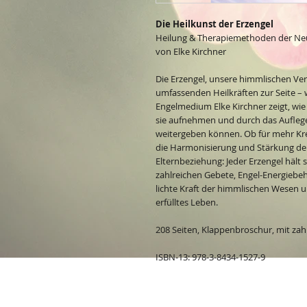
Die Heilkunst der Erzengel
Heilung & Therapiemethoden der Ne
von Elke Kirchner
Die Erzengel, unsere himmlischen Ver
umfassenden Heilkräften zur Seite –
Engelmedium Elke Kirchner zeigt, wie 
sie aufnehmen und durch das Auflege
weitergeben können. Ob für mehr Kre
die Harmonisierung und Stärkung der
Elternbeziehung: Jeder Erzengel hält 
zahlreichen Gebete, Engel-Energiebe
lichte Kraft der himmlischen Wesen 
erfülltes Leben.
208 Seiten, Klappenbroschur, mit zah
ISBN-13: 978-3-8434-1527-9