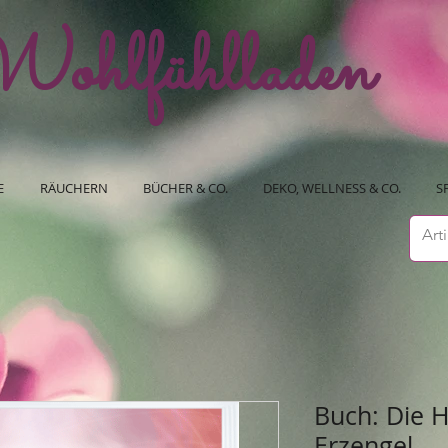
ohlfühlladen
E
RÄUCHERN
BÜCHER & CO.
DEKO, WELLNESS & CO.
S
Buch: Die H
Erzengel