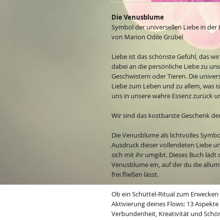
Die Venusblume
Symbol der universellen Liebe in der
von Marion Odile Grübel
Liebe ist das schönste Gefühl, das w
dabei an die persönliche Liebe zu un
Geschwistern oder Tieren. Die univers
Liebe zum Leben und zu allem, was i
uns in unsere wahre Essenz zurück un
Wir sind das kostbarste Geschenk der
Die Venusblume als lichtvolles Symbol
Ausdruck dieser vollendeten Liebe u
sich mit ihr umgibt. Dieses Buch lädt 
Venusblume ein, auf der du die allu
frei fließen lässt.
Ob ein Schüttel-Ritual zum Erwecken
Aktivierung deines Flows: 13 Aspekte
Verbundenheit, Kreativität und Schö