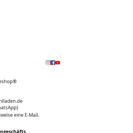
neshop®
hlladen.de
13 (WhatsApp)
weise eine E-Mail.
engeschäfts