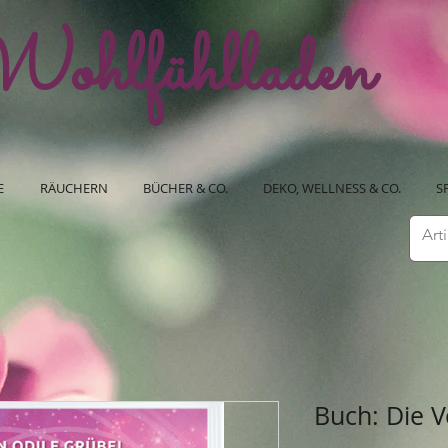
ohlfühlladen
E
RÄUCHERN
BÜCHER & CO.
DEKO, WELLNESS & CO.
S
Buch: Die 