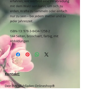
erfahren, wie wertvoll eine Verabredung
mit dem Wald sein kann, um sich zu
erden, Kräfte zu sammeln oder einfach
nur zu sein – bei jedem Wetter und zu
jeder Jahreszeit.
ISBN-13: 978-3-8434-1258-2
144 Seiten, broschiert, farbig, mit
Abbildungen
Kontakt:
Dein Wohlfühlladen Onlineshop®
Inh. Denise Lembrecht
E-Mail:
info@dein-wohlfuehlladen.de
​​​​​​​​​​​​​​​​​​​​Tel.:
0151 - 432 085 13
(WhatsApp)
Schreibe mir bitte vorzugsweise eine E-Mail.