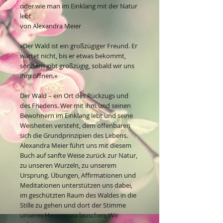
oder wie man im Einklang mit der Natur
lebt
von Alexandra Meier
»Der Wald ist ein großzügiger Freund. Er
wartet nicht, bis er etwas bekommt,
sondern gibt großzügig, sobald wir uns
ihm öffnen.«
Der Wald – ein Ort des Rückzugs und
des Friedens. Wer mit ihm und seinen
Bewohnern im Einklang lebt und seine
Weisheiten versteht, dem offenbaren
sich die Grundprinzipien des Lebens.
Alexandra Meier führt uns mit diesem
Buch auf sanfte Weise zurück zur Natur,
zu unseren Wurzeln, zu unserem
Ursprung. Übungen, Affirmationen und
Meditationen unterstützen uns dabei,
im geschützten Raum des Waldes in die
Stille zu gehen und dort der Stimme
unseres Herzens zu lauschen. Wir